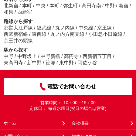
北新宿
/
本町
/
中央
/
本町
/
弥生町
/
高円寺南
/
中野
/
新宿
/
和泉
/
西新宿
路線から探す
都営大江戸線
/
総武線
/
丸ノ内線
/
中央線
/
京王線
/
西武新宿線
/
東西線
/
丸ノ内方南支線
/
小田急小田原線
/
京王井の頭線
駅から探す
中野
/
中野坂上
/
中野新橋
/
高円寺
/
西新宿五丁目
/
東高円寺
/
新中野
/
笹塚
/
東中野
/
阿佐ケ谷
電話でお問い合わせ
営業時間：
10：00～19：00
定休日：
毎週水曜日(祝日の場合は営業)
ホーム
会社概要