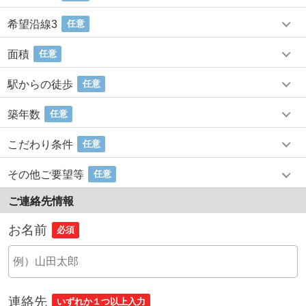
希望沿線3
任意
面積
任意
駅からの徒歩
任意
築年数
任意
こだわり条件
任意
その他ご要望等
任意
ご連絡先情報
お名前
必須
連絡先
いずれか１つ以上入力