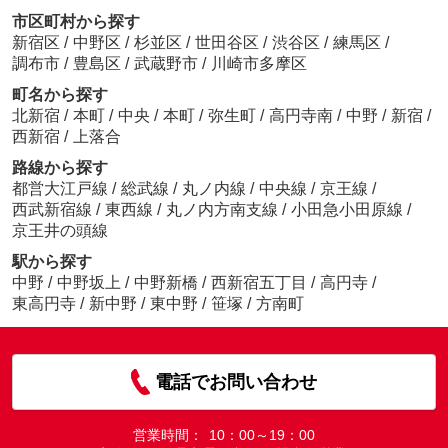
市区町村から探す
新宿区
/
中野区
/
杉並区
/
世田谷区
/
渋谷区
/
練馬区
/
調布市
/
豊島区
/
武蔵野市
/
川崎市多摩区
町名から探す
北新宿
/
本町
/
中央
/
本町
/
弥生町
/
高円寺南
/
中野
/
新宿
/
西新宿
/
上落合
路線から探す
都営大江戸線
/
総武線
/
丸ノ内線
/
中央線
/
京王線
/
西武新宿線
/
東西線
/
丸ノ内方南支線
/
小田急小田原線
/
京王井の頭線
駅から探す
中野
/
中野坂上
/
中野新橋
/
西新宿五丁目
/
高円寺
/
東高円寺
/
新中野
/
東中野
/
笹塚
/
方南町
電話でお問い合わせ
営業時間：
10：00～19：00