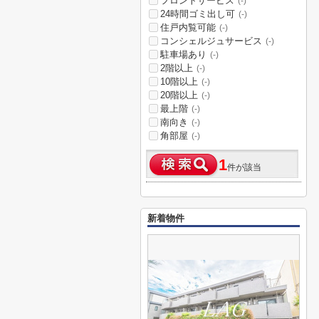
フロントサービス
(-)
24時間ゴミ出し可
(-)
住戸内覧可能
(-)
コンシェルジュサービス
(-)
駐車場あり
(-)
2階以上
(-)
10階以上
(-)
20階以上
(-)
最上階
(-)
南向き
(-)
角部屋
(-)
1
件が該当
新着物件