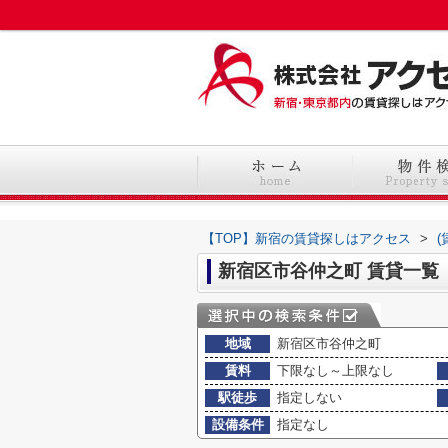
【TOP】新宿の賃貸探しはアクセス
>
新宿区市谷仲之町 賃貸一覧
地域
新宿区市谷仲之町
賃料
下限なし～上限なし
駅徒歩
指定しない
設備条件
指定なし