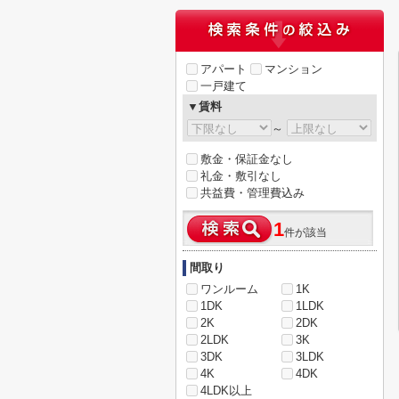
アパート
マンション
一戸建て
▼賃料
～
敷金・保証金なし
礼金・敷引なし
共益費・管理費込み
1
件が該当
間取り
ワンルーム
1K
1DK
1LDK
2K
2DK
2LDK
3K
3DK
3LDK
4K
4DK
4LDK以上