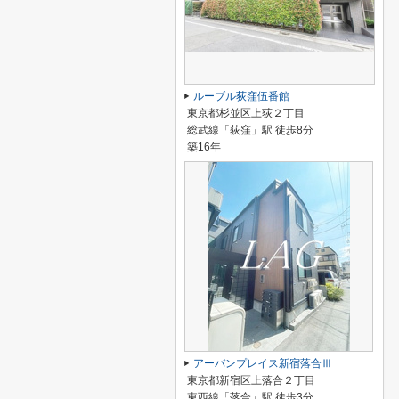
ルーブル荻窪伍番館
東京都杉並区上荻２丁目
総武線「荻窪」駅 徒歩8分
築16年
アーバンプレイス新宿落合Ⅲ
東京都新宿区上落合２丁目
東西線「落合」駅 徒歩3分