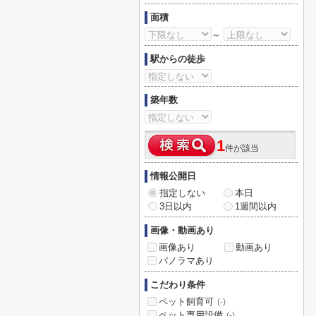
面積
～
駅からの徒歩
築年数
1
件が該当
情報公開日
指定しない
本日
3日以内
1週間以内
画像・動画あり
画像あり
動画あり
パノラマあり
こだわり条件
ペット飼育可
(-)
ペット専用設備
(-)