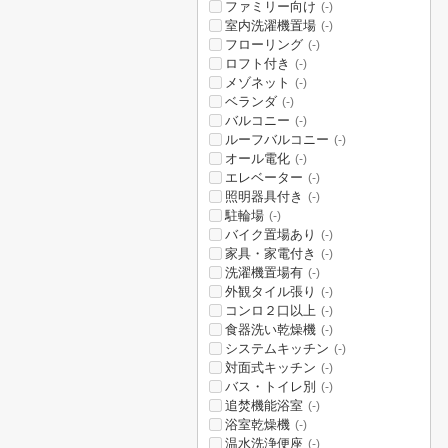
ファミリー向け
(-)
室内洗濯機置場
(-)
フローリング
(-)
ロフト付き
(-)
メゾネット
(-)
ベランダ
(-)
バルコニー
(-)
ルーフバルコニー
(-)
オール電化
(-)
エレベーター
(-)
照明器具付き
(-)
駐輪場
(-)
バイク置場あり
(-)
家具・家電付き
(-)
洗濯機置場有
(-)
外観タイル張り
(-)
コンロ２口以上
(-)
食器洗い乾燥機
(-)
システムキッチン
(-)
対面式キッチン
(-)
バス・トイレ別
(-)
追焚機能浴室
(-)
浴室乾燥機
(-)
温水洗浄便座
(-)