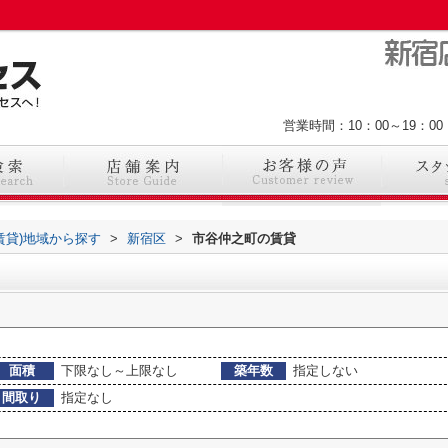
営業時間：10：00～19：
(賃貸)地域から探す
>
新宿区
>
市谷仲之町の賃貸
面積
下限なし～上限なし
築年数
指定しない
間取り
指定なし