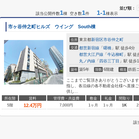
並び順：
1
1
1-1
該当公開件数
棟 空き数
件
棟表示
市ヶ谷仲之町ヒルズ ウイング South棟
東京都
新宿区
市谷仲之町
住所
交通
都営新宿線
「
曙橋
」駅 徒歩4分
都営大江戸線
「
牛込柳町
」駅 徒
丸ノ内線
「
四谷三丁目
」駅 徒歩1
築5年
6階建
鉄筋
築年
階数
構造
ここまでご覧頂きありがとうございます
指し、各沿線の各不動産会社様へ直接ご
供し...
所在階
賃料
管理費・共益費
敷金
礼金
間取り
12.4
万円
5階
7,000円
1ヶ月
1ヶ月
1K
2
該