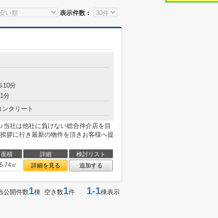
表示件数：
歩10分
1分
コンクリート
♪当社は他社に負けない総合仲介店を目
挨拶に行き最新の物件を頂きお客様へ提
面積
詳細
検討リスト
5.74㎡
詳細を見る
追加する
1
1
1-1
当公開件数
棟 空き数
件
棟表示