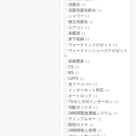
洗面台
(-)
洗髪洗面化粧台
(-)
シャワー
(-)
独立洗面台
(-)
エアコン
(-)
床暖房
(-)
床下収納
(-)
ウォークインクロゼット
(-)
ウォークインシューズクロゼット
(-)
収納豊富
(-)
CS
(-)
BS
(-)
CATV
(-)
光ファイバー
(-)
インターネット対応
(-)
オートロック
(-)
TVモニタ付インターホン
(-)
宅配ボックス
(-)
24時間緊急通報システム
(-)
ディンプルキー
(-)
防犯カメラ
(-)
24時間有人管理
(-)