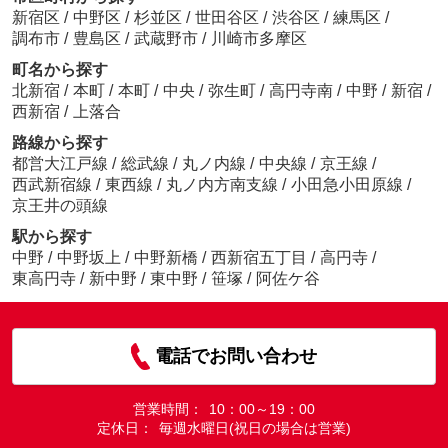
新宿区
/
中野区
/
杉並区
/
世田谷区
/
渋谷区
/
練馬区
/
調布市
/
豊島区
/
武蔵野市
/
川崎市多摩区
町名から探す
北新宿
/
本町
/
本町
/
中央
/
弥生町
/
高円寺南
/
中野
/
新宿
/
西新宿
/
上落合
路線から探す
都営大江戸線
/
総武線
/
丸ノ内線
/
中央線
/
京王線
/
西武新宿線
/
東西線
/
丸ノ内方南支線
/
小田急小田原線
/
京王井の頭線
駅から探す
中野
/
中野坂上
/
中野新橋
/
西新宿五丁目
/
高円寺
/
東高円寺
/
新中野
/
東中野
/
笹塚
/
阿佐ケ谷
電話でお問い合わせ
営業時間：
10：00～19：00
定休日：
毎週水曜日(祝日の場合は営業)