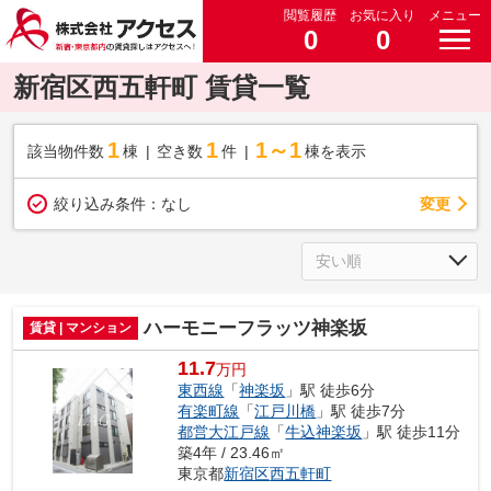
閲覧履歴
お気に入り
メニュー
0
0
新宿区西五軒町 賃貸一覧
1
1
1～1
該当物件数
棟
空き数
件
棟を表示
変更
絞り込み条件：
なし
ハーモニーフラッツ神楽坂
賃貸 | マンション
11.7
万円
東西線
「
神楽坂
」駅 徒歩6分
有楽町線
「
江戸川橋
」駅 徒歩7分
都営大江戸線
「
牛込神楽坂
」駅 徒歩11分
築4年 / 23.46㎡
東京都
新宿区
西五軒町