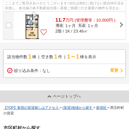
ここまでご覧頂きありがとうございます♪当社は他社に負けない総合仲介店を
目指し、各沿線の各不動産会社様へ直接ご挨拶に行き最新の物件を頂きお客
様へ提供しております！最新の情報は...
11.7
万
円
(管理費等：10,000円 )
1ヶ月
1ヶ月
敷金
礼金
2階 / 1K / 23.46㎡
1
1
1～1
該当物件数
棟
空き数
件
棟を表示
変更
絞り込み条件：
なし
ページトップへ
【TOP】新宿の賃貸探しはアクセス
>
(賃貸)地域から探す
>
新宿区
>
西五軒町
の賃貸
市区町村から探す