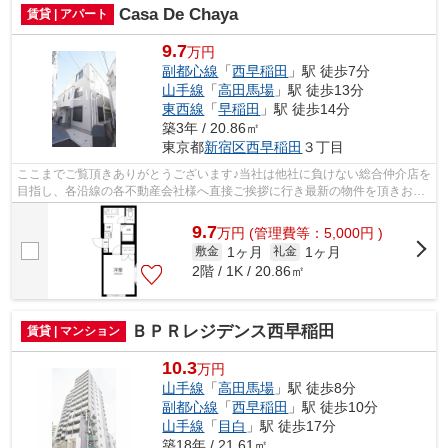
Casa De Chaya
賃貸 | アパート
9.7
万円
副都心線
「
西早稲田
」駅 徒歩7分
山手線
「
高田馬場
」駅 徒歩13分
東西線
「
早稲田
」駅 徒歩14分
築3年 / 20.86㎡
東京都
新宿区
西早稲田
３丁目
ここまでご覧頂きありがとうございます♪当社は他社に負けない総合仲介店を
目指し、各沿線の各不動産会社様へ直接ご挨拶に行き最新の物件を頂きお客
様へ提供しております！最新の情報は...
9.7
万
円
(管理費等：5,000円 )
1ヶ月
1ヶ月
敷金
礼金
2階 / 1K / 20.86㎡
ＢＰＲレジデンス西早稲田
賃貸 | マンション
10.3
万円
山手線
「
高田馬場
」駅 徒歩8分
副都心線
「
西早稲田
」駅 徒歩10分
山手線
「
目白
」駅 徒歩17分
築18年 / 21.61㎡