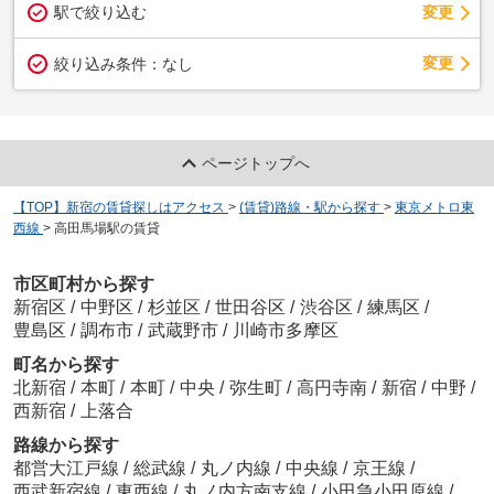
駅で絞り込む
変更
変更
絞り込み条件：
なし
ページトップへ
【TOP】新宿の賃貸探しはアクセス
>
(賃貸)路線・駅から探す
>
東京メトロ東
西線
>
高田馬場駅の賃貸
市区町村から探す
新宿区
/
中野区
/
杉並区
/
世田谷区
/
渋谷区
/
練馬区
/
豊島区
/
調布市
/
武蔵野市
/
川崎市多摩区
町名から探す
北新宿
/
本町
/
本町
/
中央
/
弥生町
/
高円寺南
/
新宿
/
中野
/
西新宿
/
上落合
路線から探す
都営大江戸線
/
総武線
/
丸ノ内線
/
中央線
/
京王線
/
西武新宿線
/
東西線
/
丸ノ内方南支線
/
小田急小田原線
/