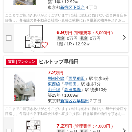
築11年 / 12.92㎡
東京都
新宿区
下落合
４丁目
ここまでご覧頂きありがとうございます♪当社は他社に負けない総合仲介店を
目指し、各沿線の各不動産会社様へ直接ご挨拶に行き最新の物件を頂きお客
様へ提供しております！最新の情報は...
6.9
万
円
(管理費等：5,000円 )
0万円
0万円
敷金
礼金
1階 / 1R / 12.92㎡
ヒルトップ早稲田
賃貸 | マンション
7.2
万円
副都心線
「
西早稲田
」駅 徒歩5分
東西線
「
早稲田
」駅 徒歩7分
山手線
「
高田馬場
」駅 徒歩10分
築29年 / 18.89㎡
東京都
新宿区
西早稲田
２丁目
ここまでご覧頂きありがとうございます♪当社は他社に負けない総合仲介店を
目指し、各沿線の各不動産会社様へ直接ご挨拶に行き最新の物件を頂きお客
様へ提供しております！最新の情報は...
7.2
万
円
(管理費等：4,000円 )
1ヶ月
1ヶ月
敷金
礼金