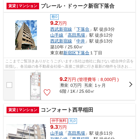
プレール・ドゥーク新宿下落合
賃貸 | マンション
敷0
9.2
万円
西武新宿線
「
下落合
」駅 徒歩3分
山手線
「
高田馬場
」駅 徒歩12分
西武新宿線
「
中井
」駅 徒歩13分
築10年 / 25.60㎡
東京都
新宿区
下落合
１丁目
ここまでご覧頂きありがとうございます♪当社は他社に負けない総合仲介店を
目指し、各沿線の各不動産会社様へ直接ご挨拶に行き最新の物件を頂きお客
様へ提供しております！最新の情報は...
9.2
万
円
(管理費等：8,000円 )
0万円
1ヶ月
敷金
礼金
6階 / 1K / 25.60㎡
コンフォート西早稲田
賃貸 | マンション
仲手無料
礼0
9.3
万円
山手線
「
高田馬場
」駅 徒歩11分
副都心線
「
西早稲田
」駅 徒歩6分