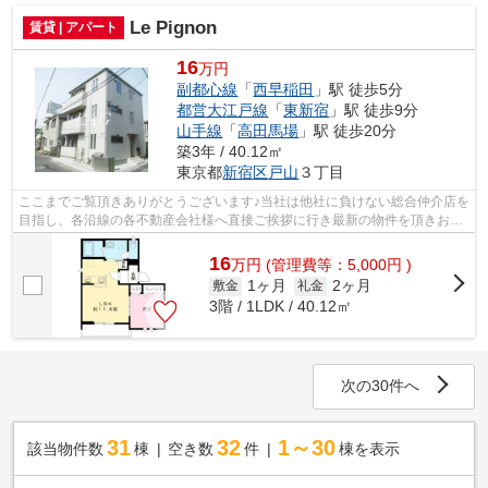
Le Pignon
賃貸 | アパート
16
万円
副都心線
「
西早稲田
」駅 徒歩5分
都営大江戸線
「
東新宿
」駅 徒歩9分
山手線
「
高田馬場
」駅 徒歩20分
築3年 / 40.12㎡
東京都
新宿区
戸山
３丁目
ここまでご覧頂きありがとうございます♪当社は他社に負けない総合仲介店を
目指し、各沿線の各不動産会社様へ直接ご挨拶に行き最新の物件を頂きお客
様へ提供しております！最新の情報は...
16
万
円
(管理費等：5,000円 )
1ヶ月
2ヶ月
敷金
礼金
3階 / 1LDK / 40.12㎡
次の30件へ
31
32
1～30
該当物件数
棟
空き数
件
棟を表示