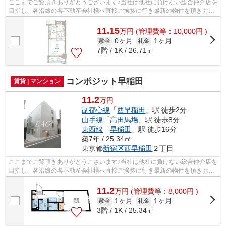
ここまでご覧頂きありがとうございます♪当社は他社に負けない総合仲介店を
目指し、各沿線の各不動産会社様へ直接ご挨拶に行き最新の物件を頂きお客
様へ提供しております！最新の情報は...
11.15
万
円
(管理費等：10,000円 )
0ヶ月
1ヶ月
敷金
礼金
7階 / 1K / 26.71㎡
コンポジット早稲田
賃貸 | マンション
11.2
万円
副都心線
「
西早稲田
」駅 徒歩2分
山手線
「
高田馬場
」駅 徒歩8分
東西線
「
早稲田
」駅 徒歩16分
築7年 / 25.34㎡
東京都
新宿区
西早稲田
２丁目
ここまでご覧頂きありがとうございます♪当社は他社に負けない総合仲介店を
目指し、各沿線の各不動産会社様へ直接ご挨拶に行き最新の物件を頂きお客
様へ提供しております！最新の情報は...
11.2
万
円
(管理費等：8,000円 )
1ヶ月
1ヶ月
敷金
礼金
3階 / 1K / 25.34㎡