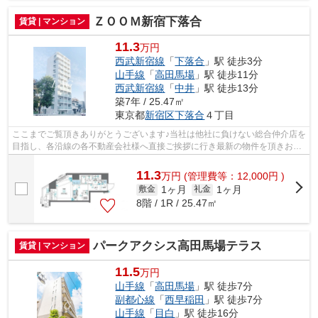
ＺＯＯＭ新宿下落合
賃貸 | マンション
11.3
万円
西武新宿線
「
下落合
」駅 徒歩3分
山手線
「
高田馬場
」駅 徒歩11分
西武新宿線
「
中井
」駅 徒歩13分
築7年 / 25.47㎡
東京都
新宿区
下落合
４丁目
ここまでご覧頂きありがとうございます♪当社は他社に負けない総合仲介店を
目指し、各沿線の各不動産会社様へ直接ご挨拶に行き最新の物件を頂きお客
様へ提供しております！最新の情報は...
11.3
万
円
(管理費等：12,000円 )
1ヶ月
1ヶ月
敷金
礼金
8階 / 1R / 25.47㎡
パークアクシス高田馬場テラス
賃貸 | マンション
11.5
万円
山手線
「
高田馬場
」駅 徒歩7分
副都心線
「
西早稲田
」駅 徒歩7分
山手線
「
目白
」駅 徒歩16分