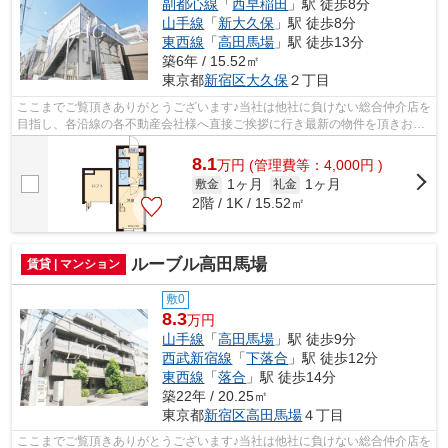
副都心線
「
西早稲田
」駅 徒歩8分
山手線
「
新大久保
」駅 徒歩8分
東西線
「
高田馬場
」駅 徒歩13分
築6年 / 15.52㎡
東京都
新宿区
大久保
２丁目
ここまでご覧頂きありがとうございます♪当社は他社に負けない総合仲介店を
目指し、各沿線の各不動産会社様へ直接ご挨拶に行き最新の物件を頂きお客
様へ提供しております！最新の情報は...
8.1
万
円
(管理費等：4,000円 )
1ヶ月
1ヶ月
敷金
礼金
2階 / 1K / 15.52㎡
ルーブル高田馬場
賃貸 | マンション
敷0
8.3
万円
山手線
「
高田馬場
」駅 徒歩9分
西武新宿線
「
下落合
」駅 徒歩12分
東西線
「
落合
」駅 徒歩14分
築22年 / 20.25㎡
東京都
新宿区
高田馬場
４丁目
ここまでご覧頂きありがとうございます♪当社は他社に負けない総合仲介店を