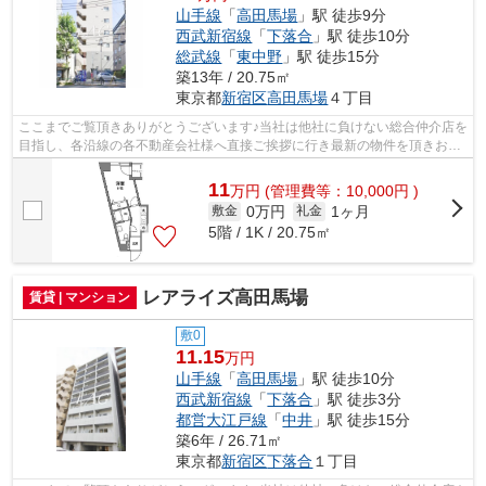
山手線
「
高田馬場
」駅 徒歩9分
西武新宿線
「
下落合
」駅 徒歩10分
総武線
「
東中野
」駅 徒歩15分
築13年 / 20.75㎡
東京都
新宿区
高田馬場
４丁目
ここまでご覧頂きありがとうございます♪当社は他社に負けない総合仲介店を
目指し、各沿線の各不動産会社様へ直接ご挨拶に行き最新の物件を頂きお客
様へ提供しております！最新の情報は...
11
万
円
(管理費等：10,000円 )
0万円
1ヶ月
敷金
礼金
5階 / 1K / 20.75㎡
レアライズ高田馬場
賃貸 | マンション
敷0
11.15
万円
山手線
「
高田馬場
」駅 徒歩10分
西武新宿線
「
下落合
」駅 徒歩3分
都営大江戸線
「
中井
」駅 徒歩15分
築6年 / 26.71㎡
東京都
新宿区
下落合
１丁目