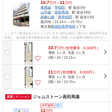
10.7
11
万円～
万円
東西線
「
早稲田
」駅 徒歩3分
山手線
「
高田馬場
」駅 徒歩19分
副都心線
「
西早稲田
」駅 徒歩13分
築20年 / 23.15㎡～23.70㎡
東京都
新宿区
西早稲田
１丁目
ここまでご覧頂きありがとうございます♪当社は他社に負けない総合仲介店を
目指し、各沿線の各不動産会社様へ直接ご挨拶に行き最新の物件を頂きお客
様へ提供しております！最新の情報は...
10.7
万
円
(管理費等：8,000円 )
1ヶ月
1ヶ月
敷金
礼金
1階 / 1K / 23.15㎡
11
万
円
(管理費等：8,000円 )
1ヶ月
1ヶ月
敷金
礼金
2階 / 1K / 23.70㎡
ジェムストーン高田馬場
賃貸 | マンション
仲手無料
敷0
11
万円