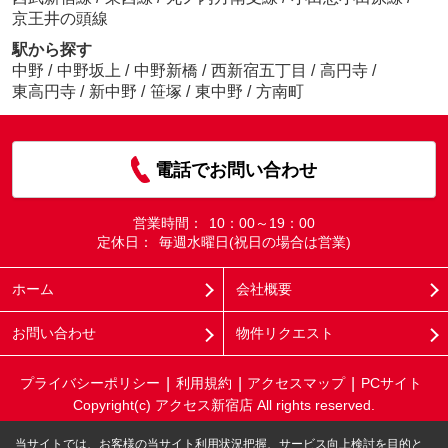
京王井の頭線
駅から探す
中野
/
中野坂上
/
中野新橋
/
西新宿五丁目
/
高円寺
/
東高円寺
/
新中野
/
笹塚
/
東中野
/
方南町
電話でお問い合わせ
営業時間：
10：00～19：00
定休日：
毎週水曜日(祝日の場合は営業)
ホーム
会社概要
お問い合わせ
物件リクエスト
プライバシーポリシー
利用規約
アクセスマップ
PCサイト
Copyright(c) アクセス新宿店 All rights reserved.
当サイトでは、お客様の当サイト利用状況把握、サービス向上検討を目的と