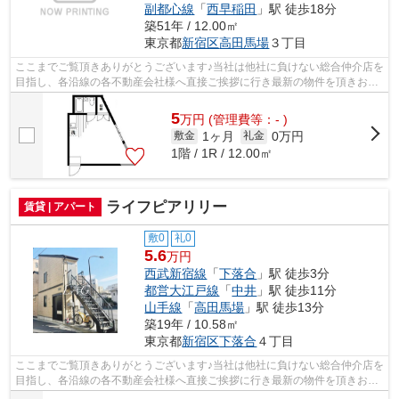
副都心線
「
西早稲田
」駅 徒歩18分
築51年 / 12.00㎡
東京都
新宿区
高田馬場
３丁目
ここまでご覧頂きありがとうございます♪当社は他社に負けない総合仲介店を
目指し、各沿線の各不動産会社様へ直接ご挨拶に行き最新の物件を頂きお客
様へ提供しております！最新の情報は...
5
万
円
(管理費等：- )
1ヶ月
0万円
敷金
礼金
1階 / 1R / 12.00㎡
ライフピアリリー
賃貸 | アパート
敷0
礼0
5.6
万円
西武新宿線
「
下落合
」駅 徒歩3分
都営大江戸線
「
中井
」駅 徒歩11分
山手線
「
高田馬場
」駅 徒歩13分
築19年 / 10.58㎡
東京都
新宿区
下落合
４丁目
ここまでご覧頂きありがとうございます♪当社は他社に負けない総合仲介店を
目指し、各沿線の各不動産会社様へ直接ご挨拶に行き最新の物件を頂きお客
様へ提供しております！最新の情報は...