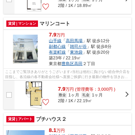
2階 / 1K / 18.89㎡
マリンコート
賃貸 | マンション
7.9
万円
山手線
「
高田馬場
」駅 徒歩12分
副都心線
「
雑司が谷
」駅 徒歩8分
有楽町線
「
東池袋
」駅 徒歩20分
築23年 / 22.19㎡
東京都
豊島区
高田
２丁目
ここまでご覧頂きありがとうございます♪当社は他社に負けない総合仲介店を
目指し、各沿線の各不動産会社様へ直接ご挨拶に行き最新の物件を頂きお客
様へ提供しております！最新の情報は...
7.9
万
円
(管理費等：3,000円 )
1ヶ月
1ヶ月
敷金
礼金
2階 / 1K / 22.19㎡
プチハウス２
賃貸 | アパート
8.1
万円