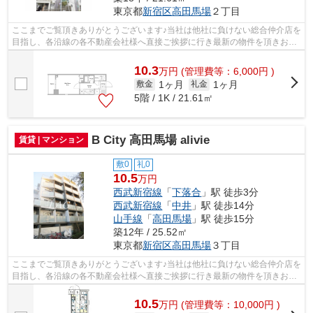
東京都
新宿区
高田馬場
２丁目
ここまでご覧頂きありがとうございます♪当社は他社に負けない総合仲介店を
目指し、各沿線の各不動産会社様へ直接ご挨拶に行き最新の物件を頂きお客
様へ提供しております！最新の情報は...
10.3
万
円
(管理費等：6,000円 )
1ヶ月
1ヶ月
敷金
礼金
5階 / 1K / 21.61㎡
B City 高田馬場 alivie
賃貸 | マンション
敷0
礼0
10.5
万円
西武新宿線
「
下落合
」駅 徒歩3分
西武新宿線
「
中井
」駅 徒歩14分
山手線
「
高田馬場
」駅 徒歩15分
築12年 / 25.52㎡
東京都
新宿区
高田馬場
３丁目
ここまでご覧頂きありがとうございます♪当社は他社に負けない総合仲介店を
目指し、各沿線の各不動産会社様へ直接ご挨拶に行き最新の物件を頂きお客
様へ提供しております！最新の情報は...
10.5
万
円
(管理費等：10,000円 )