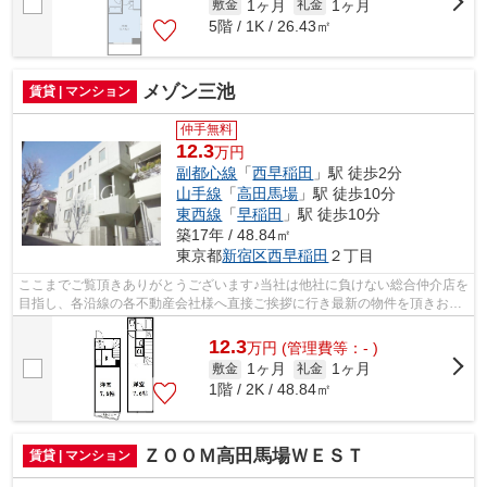
1ヶ月
1ヶ月
敷金
礼金
5階 / 1K / 26.43㎡
メゾン三池
賃貸 | マンション
仲手無料
12.3
万円
副都心線
「
西早稲田
」駅 徒歩2分
山手線
「
高田馬場
」駅 徒歩10分
東西線
「
早稲田
」駅 徒歩10分
築17年 / 48.84㎡
東京都
新宿区
西早稲田
２丁目
ここまでご覧頂きありがとうございます♪当社は他社に負けない総合仲介店を
目指し、各沿線の各不動産会社様へ直接ご挨拶に行き最新の物件を頂きお客
様へ提供しております！最新の情報は...
12.3
万
円
(管理費等：- )
1ヶ月
1ヶ月
敷金
礼金
1階 / 2K / 48.84㎡
ＺＯＯＭ高田馬場ＷＥＳＴ
賃貸 | マンション