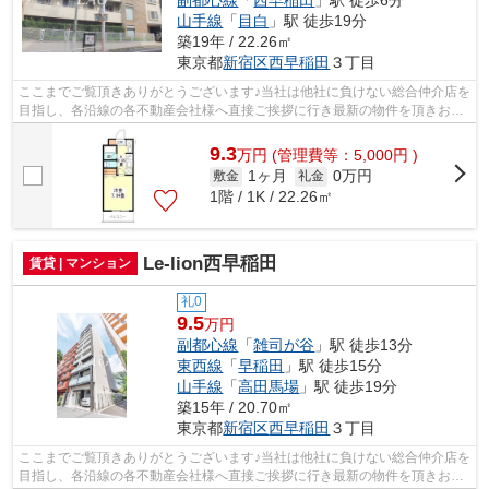
山手線
「
目白
」駅 徒歩19分
築19年 / 22.26㎡
東京都
新宿区
西早稲田
３丁目
ここまでご覧頂きありがとうございます♪当社は他社に負けない総合仲介店を
目指し、各沿線の各不動産会社様へ直接ご挨拶に行き最新の物件を頂きお客
様へ提供しております！最新の情報は...
9.3
万
円
(管理費等：5,000円 )
1ヶ月
0万円
敷金
礼金
1階 / 1K / 22.26㎡
Le-lion西早稲田
賃貸 | マンション
礼0
9.5
万円
副都心線
「
雑司が谷
」駅 徒歩13分
東西線
「
早稲田
」駅 徒歩15分
山手線
「
高田馬場
」駅 徒歩19分
築15年 / 20.70㎡
東京都
新宿区
西早稲田
３丁目
ここまでご覧頂きありがとうございます♪当社は他社に負けない総合仲介店を
目指し、各沿線の各不動産会社様へ直接ご挨拶に行き最新の物件を頂きお客