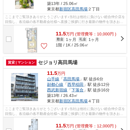
築13年 / 25.06㎡
東京都
新宿区
高田馬場
２丁目
ここまでご覧頂きありがとうございます♪当社は他社に負けない総合仲介店を
目指し、各沿線の各不動産会社様へ直接ご挨拶に行き最新の物件を頂きお客
様へ提供しております！最新の情報は...
11.5
万
円
(管理費等：10,000円 )
1ヶ月
1ヶ月
敷金
礼金
1階 / 1K / 25.06㎡
セジョリ高田馬場
賃貸 | マンション
11.5
万円
山手線
「
高田馬場
」駅 徒歩6分
副都心線
「
西早稲田
」駅 徒歩12分
西武新宿線
「
下落合
」駅 徒歩16分
築13年 / 26.43㎡
東京都
新宿区
高田馬場
４丁目
ここまでご覧頂きありがとうございます♪当社は他社に負けない総合仲介店を
目指し、各沿線の各不動産会社様へ直接ご挨拶に行き最新の物件を頂きお客
様へ提供しております！最新の情報は...
11.5
万
円
(管理費等：12,000円 )