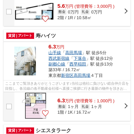
5.6
万
円
(管理費等：3,000円 )
0万円
0万円
敷金
礼金
2階 / 1R / 10.58㎡
寿ハイツ
賃貸 | アパート
6.3
万円
山手線
「
高田馬場
」駅 徒歩5分
西武新宿線
「
下落合
」駅 徒歩12分
副都心線
「
西早稲田
」駅 徒歩13分
築33年 / 16.72㎡
東京都
新宿区
高田馬場
４丁目
ここまでご覧頂きありがとうございます♪当社は他社に負けない総合仲介店を
目指し、各沿線の各不動産会社様へ直接ご挨拶に行き最新の物件を頂きお客
様へ提供しております！最新の情報は...
6.3
万
円
(管理費等：1,000円 )
1ヶ月
1ヶ月
敷金
礼金
1階 / 1K / 16.72㎡
シエスタラーク
賃貸 | アパート