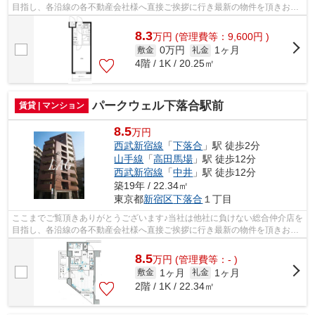
目指し、各沿線の各不動産会社様へ直接ご挨拶に行き最新の物件を頂きお客
様へ提供しております！最新の情報は...
8.3
万
円
(管理費等：9,600円 )
0万円
1ヶ月
敷金
礼金
4階 / 1K / 20.25㎡
パークウェル下落合駅前
賃貸 | マンション
8.5
万円
西武新宿線
「
下落合
」駅 徒歩2分
山手線
「
高田馬場
」駅 徒歩12分
西武新宿線
「
中井
」駅 徒歩12分
築19年 / 22.34㎡
東京都
新宿区
下落合
１丁目
ここまでご覧頂きありがとうございます♪当社は他社に負けない総合仲介店を
目指し、各沿線の各不動産会社様へ直接ご挨拶に行き最新の物件を頂きお客
様へ提供しております！最新の情報は...
8.5
万
円
(管理費等：- )
1ヶ月
1ヶ月
敷金
礼金
2階 / 1K / 22.34㎡