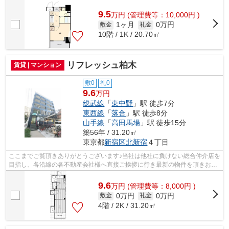
様へ提供しております！最新の情報は...
9.5
万
円
(管理費等：10,000円 )
1ヶ月
0万円
敷金
礼金
10階 / 1K / 20.70㎡
リフレッシュ柏木
賃貸 | マンション
敷0
礼0
9.6
万円
総武線
「
東中野
」駅 徒歩7分
東西線
「
落合
」駅 徒歩8分
山手線
「
高田馬場
」駅 徒歩15分
築56年 / 31.20㎡
東京都
新宿区
北新宿
４丁目
ここまでご覧頂きありがとうございます♪当社は他社に負けない総合仲介店を
目指し、各沿線の各不動産会社様へ直接ご挨拶に行き最新の物件を頂きお客
様へ提供しております！最新の情報は...
9.6
万
円
(管理費等：8,000円 )
0万円
0万円
敷金
礼金
4階 / 2K / 31.20㎡