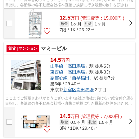
目指し、各沿線の各不動産会社様へ直接ご挨拶に行き最新の物件を頂きお客
様へ提供しております！最新の情報は...
12.5
万
円
(管理費等：15,000円 )
1ヶ月
1ヶ月
敷金
礼金
7階 / 1K / 26.22㎡
マミービル
賃貸 | マンション
14.5
万円
山手線
「
高田馬場
」駅 徒歩5分
東西線
「
高田馬場
」駅 徒歩3分
副都心線
「
西早稲田
」駅 徒歩7分
築6年 / 29.40㎡
東京都
新宿区
高田馬場
２丁目
ここまでご覧頂きありがとうございます♪当社は他社に負けない総合仲介店を
目指し、各沿線の各不動産会社様へ直接ご挨拶に行き最新の物件を頂きお客
様へ提供しております！最新の情報は...
14.5
万
円
(管理費等：7,000円 )
0.5ヶ月
1.5ヶ月
敷金
礼金
3階 / 1DK / 29.40㎡