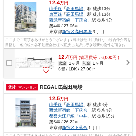
12.4
万円
山手線
「
高田馬場
」駅 徒歩13分
東西線
「
高田馬場
」駅 徒歩13分
西武新宿線
「
下落合
」駅 徒歩4分
築4年 / 27.06㎡
東京都
新宿区
高田馬場
３丁目
ここまでご覧頂きありがとうございます♪当社は他社に負けない総合仲介店を
目指し、各沿線の各不動産会社様へ直接ご挨拶に行き最新の物件を頂きお客
様へ提供しております！最新の情報は...
12.4
万
円
(管理費等：6,000円 )
1ヶ月
1ヶ月
敷金
礼金
6階 / 1DK / 27.06㎡
REGALIZ高田馬場
賃貸 | マンション
12.5
万円
山手線
「
高田馬場
」駅 徒歩8分
西武新宿線
「
下落合
」駅 徒歩4分
都営大江戸線
「
中井
」駅 徒歩15分
築6年 / 26.22㎡
東京都
新宿区
下落合
１丁目
ここまでご覧頂きありがとうございます♪当社は他社に負けない総合仲介店を