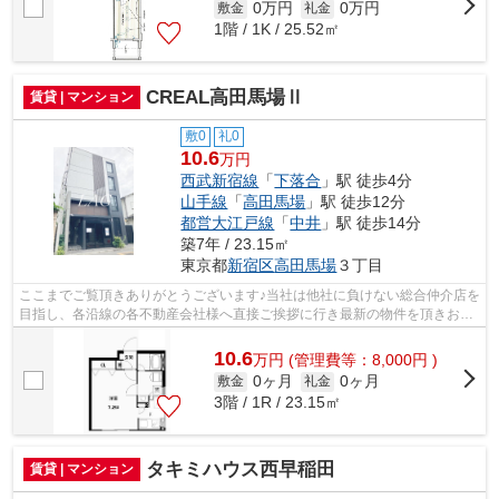
0万円
0万円
敷金
礼金
1階 / 1K / 25.52㎡
CREAL高田馬場Ⅱ
賃貸 | マンション
敷0
礼0
10.6
万円
西武新宿線
「
下落合
」駅 徒歩4分
山手線
「
高田馬場
」駅 徒歩12分
都営大江戸線
「
中井
」駅 徒歩14分
築7年 / 23.15㎡
東京都
新宿区
高田馬場
３丁目
ここまでご覧頂きありがとうございます♪当社は他社に負けない総合仲介店を
目指し、各沿線の各不動産会社様へ直接ご挨拶に行き最新の物件を頂きお客
様へ提供しております！最新の情報は...
10.6
万
円
(管理費等：8,000円 )
0ヶ月
0ヶ月
敷金
礼金
3階 / 1R / 23.15㎡
タキミハウス西早稲田
賃貸 | マンション