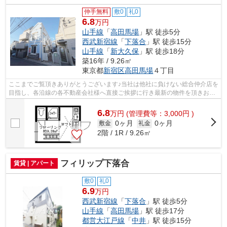
仲手無料
敷0
礼0
6.8
万円
山手線
「
高田馬場
」駅 徒歩5分
西武新宿線
「
下落合
」駅 徒歩15分
山手線
「
新大久保
」駅 徒歩18分
築16年 / 9.26㎡
東京都
新宿区
高田馬場
４丁目
ここまでご覧頂きありがとうございます♪当社は他社に負けない総合仲介店を
目指し、各沿線の各不動産会社様へ直接ご挨拶に行き最新の物件を頂きお客
様へ提供しております！最新の情報は...
6.8
万
円
(管理費等：3,000円 )
0ヶ月
0ヶ月
敷金
礼金
2階 / 1R / 9.26㎡
フィリップ下落合
賃貸 | アパート
敷0
礼0
6.9
万円
西武新宿線
「
下落合
」駅 徒歩5分
山手線
「
高田馬場
」駅 徒歩17分
都営大江戸線
「
中井
」駅 徒歩15分