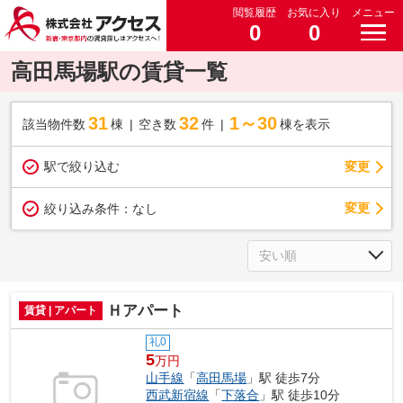
閲覧履歴
お気に入り
メニュー
0
0
高田馬場駅の賃貸一覧
31
32
1～30
該当物件数
棟
空き数
件
棟を表示
駅で絞り込む
変更
変更
絞り込み条件：
なし
Ｈアパート
賃貸 | アパート
礼0
5
万円
山手線
「
高田馬場
」駅 徒歩7分
西武新宿線
「
下落合
」駅 徒歩10分