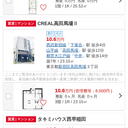
0万円
0万円
敷金
礼金
1階 / 1K / 25.52㎡
CREAL高田馬場Ⅱ
賃貸 | マンション
敷0
礼0
10.6
万円
西武新宿線
「
下落合
」駅 徒歩4分
山手線
「
高田馬場
」駅 徒歩12分
都営大江戸線
「
中井
」駅 徒歩14分
築7年 / 23.15㎡
東京都
新宿区
高田馬場
３丁目
ここまでご覧頂きありがとうございます♪当社は他社に負けない総合仲介店を
目指し、各沿線の各不動産会社様へ直接ご挨拶に行き最新の物件を頂きお客
様へ提供しております！最新の情報は...
10.6
万
円
(管理費等：8,000円 )
0ヶ月
0ヶ月
敷金
礼金
3階 / 1R / 23.15㎡
タキミハウス西早稲田
賃貸 | マンション