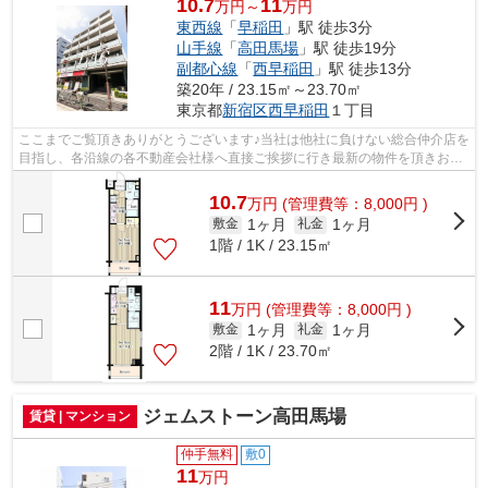
10.7
11
万円～
万円
東西線
「
早稲田
」駅 徒歩3分
山手線
「
高田馬場
」駅 徒歩19分
副都心線
「
西早稲田
」駅 徒歩13分
築20年 / 23.15㎡～23.70㎡
東京都
新宿区
西早稲田
１丁目
ここまでご覧頂きありがとうございます♪当社は他社に負けない総合仲介店を
目指し、各沿線の各不動産会社様へ直接ご挨拶に行き最新の物件を頂きお客
様へ提供しております！最新の情報は...
10.7
万
円
(管理費等：8,000円 )
1ヶ月
1ヶ月
敷金
礼金
1階 / 1K / 23.15㎡
11
万
円
(管理費等：8,000円 )
1ヶ月
1ヶ月
敷金
礼金
2階 / 1K / 23.70㎡
ジェムストーン高田馬場
賃貸 | マンション
仲手無料
敷0
11
万円