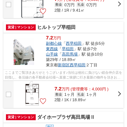
0万円
0万円
敷金
礼金
2階 / 1R / 9.41㎡
ヒルトップ早稲田
賃貸 | マンション
7.2
万円
副都心線
「
西早稲田
」駅 徒歩5分
東西線
「
早稲田
」駅 徒歩7分
山手線
「
高田馬場
」駅 徒歩10分
築29年 / 18.89㎡
東京都
新宿区
西早稲田
２丁目
ここまでご覧頂きありがとうございます♪当社は他社に負けない総合仲介店を
目指し、各沿線の各不動産会社様へ直接ご挨拶に行き最新の物件を頂きお客
様へ提供しております！最新の情報は...
7.2
万
円
(管理費等：4,000円 )
1ヶ月
1ヶ月
敷金
礼金
2階 / 1K / 18.89㎡
ダイホープラザ高田馬場Ⅱ
賃貸 | マンション
敷0