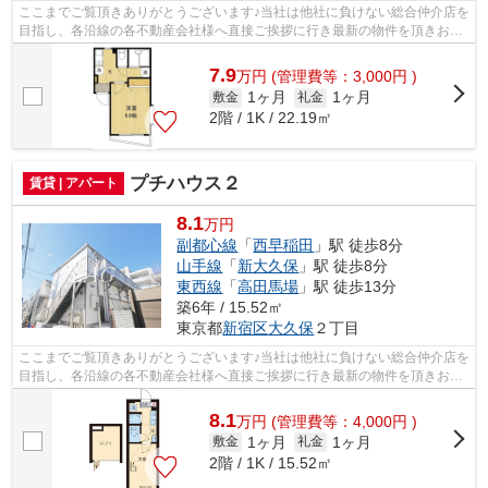
ここまでご覧頂きありがとうございます♪当社は他社に負けない総合仲介店を
目指し、各沿線の各不動産会社様へ直接ご挨拶に行き最新の物件を頂きお客
様へ提供しております！最新の情報は...
7.9
万
円
(管理費等：3,000円 )
1ヶ月
1ヶ月
敷金
礼金
2階 / 1K / 22.19㎡
プチハウス２
賃貸 | アパート
8.1
万円
副都心線
「
西早稲田
」駅 徒歩8分
山手線
「
新大久保
」駅 徒歩8分
東西線
「
高田馬場
」駅 徒歩13分
築6年 / 15.52㎡
東京都
新宿区
大久保
２丁目
ここまでご覧頂きありがとうございます♪当社は他社に負けない総合仲介店を
目指し、各沿線の各不動産会社様へ直接ご挨拶に行き最新の物件を頂きお客
様へ提供しております！最新の情報は...
8.1
万
円
(管理費等：4,000円 )
1ヶ月
1ヶ月
敷金
礼金
2階 / 1K / 15.52㎡