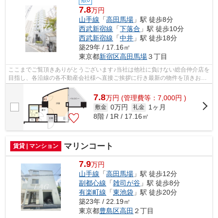
7.8
万円
山手線
「
高田馬場
」駅 徒歩8分
西武新宿線
「
下落合
」駅 徒歩10分
西武新宿線
「
中井
」駅 徒歩18分
築29年 / 17.16㎡
東京都
新宿区
高田馬場
３丁目
ここまでご覧頂きありがとうございます♪当社は他社に負けない総合仲介店を
目指し、各沿線の各不動産会社様へ直接ご挨拶に行き最新の物件を頂きお客
様へ提供しております！最新の情報は...
7.8
万
円
(管理費等：7,000円 )
0万円
1ヶ月
敷金
礼金
8階 / 1R / 17.16㎡
マリンコート
賃貸 | マンション
7.9
万円
山手線
「
高田馬場
」駅 徒歩12分
副都心線
「
雑司が谷
」駅 徒歩8分
有楽町線
「
東池袋
」駅 徒歩20分
築23年 / 22.19㎡
東京都
豊島区
高田
２丁目