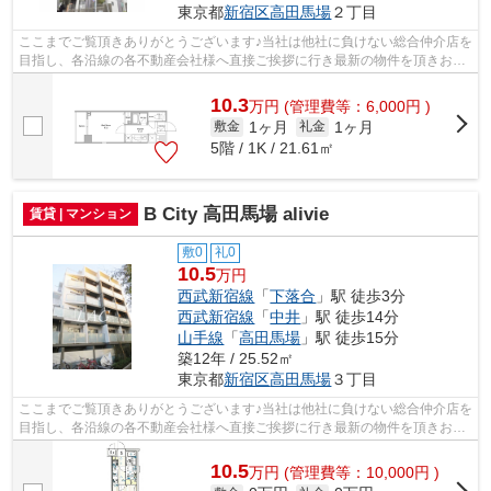
東京都
新宿区
高田馬場
２丁目
ここまでご覧頂きありがとうございます♪当社は他社に負けない総合仲介店を
目指し、各沿線の各不動産会社様へ直接ご挨拶に行き最新の物件を頂きお客
様へ提供しております！最新の情報は...
10.3
万
円
(管理費等：6,000円 )
1ヶ月
1ヶ月
敷金
礼金
5階 / 1K / 21.61㎡
B City 高田馬場 alivie
賃貸 | マンション
敷0
礼0
10.5
万円
西武新宿線
「
下落合
」駅 徒歩3分
西武新宿線
「
中井
」駅 徒歩14分
山手線
「
高田馬場
」駅 徒歩15分
築12年 / 25.52㎡
東京都
新宿区
高田馬場
３丁目
ここまでご覧頂きありがとうございます♪当社は他社に負けない総合仲介店を
目指し、各沿線の各不動産会社様へ直接ご挨拶に行き最新の物件を頂きお客
様へ提供しております！最新の情報は...
10.5
万
円
(管理費等：10,000円 )