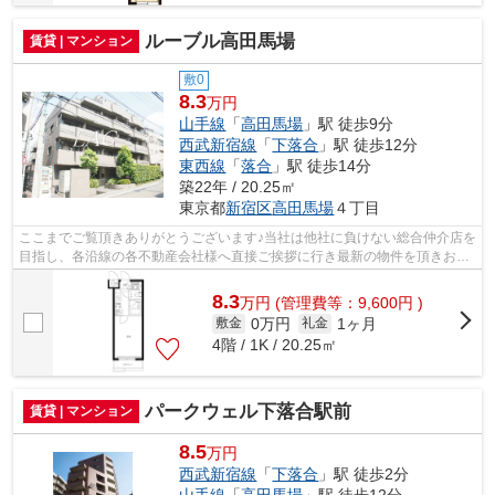
ルーブル高田馬場
賃貸 | マンション
敷0
8.3
万円
山手線
「
高田馬場
」駅 徒歩9分
西武新宿線
「
下落合
」駅 徒歩12分
東西線
「
落合
」駅 徒歩14分
築22年 / 20.25㎡
東京都
新宿区
高田馬場
４丁目
ここまでご覧頂きありがとうございます♪当社は他社に負けない総合仲介店を
目指し、各沿線の各不動産会社様へ直接ご挨拶に行き最新の物件を頂きお客
様へ提供しております！最新の情報は...
8.3
万
円
(管理費等：9,600円 )
0万円
1ヶ月
敷金
礼金
4階 / 1K / 20.25㎡
パークウェル下落合駅前
賃貸 | マンション
8.5
万円
西武新宿線
「
下落合
」駅 徒歩2分
山手線
「
高田馬場
」駅 徒歩12分