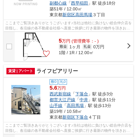
副都心線
「
西早稲田
」駅 徒歩18分
築51年 / 12.00㎡
東京都
新宿区
高田馬場
３丁目
ここまでご覧頂きありがとうございます♪当社は他社に負けない総合仲介店を
目指し、各沿線の各不動産会社様へ直接ご挨拶に行き最新の物件を頂きお客
様へ提供しております！最新の情報は...
5
万
円
(管理費等：- )
1ヶ月
0万円
敷金
礼金
1階 / 1R / 12.00㎡
ライフピアリリー
賃貸 | アパート
敷0
礼0
5.6
万円
西武新宿線
「
下落合
」駅 徒歩3分
都営大江戸線
「
中井
」駅 徒歩11分
山手線
「
高田馬場
」駅 徒歩13分
築19年 / 10.58㎡
東京都
新宿区
下落合
４丁目
ここまでご覧頂きありがとうございます♪当社は他社に負けない総合仲介店を
目指し、各沿線の各不動産会社様へ直接ご挨拶に行き最新の物件を頂きお客
様へ提供しております！最新の情報は...