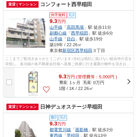
コンフォート西早稲田
賃貸 | マンション
仲手無料
礼0
9.3
万円
山手線
「
高田馬場
」駅 徒歩11分
副都心線
「
西早稲田
」駅 徒歩6分
山手線
「
目白
」駅 徒歩19分
築19年 / 22.26㎡
東京都
新宿区
西早稲田
３丁目
ここまでご覧頂きありがとうございます♪当社は他社に負けない総合仲介店を
目指し、各沿線の各不動産会社様へ直接ご挨拶に行き最新の物件を頂きお客
様へ提供しております！最新の情報は...
9.3
万
円
(管理費等：5,000円 )
1ヶ月
0万円
敷金
礼金
1階 / 1K / 22.26㎡
日神デュオステージ早稲田
賃貸 | マンション
敷0
礼0
9.3
万円
都電荒川線
「
面影橋
」駅 徒歩2分
東西線
「
早稲田
」駅 徒歩13分