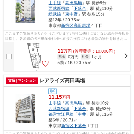
山手線
「
高田馬場
」駅 徒歩9分
西武新宿線
「
下落合
」駅 徒歩10分
総武線
「
東中野
」駅 徒歩15分
築13年 / 20.75㎡
東京都
新宿区
高田馬場
４丁目
ここまでご覧頂きありがとうございます♪当社は他社に負けない総合仲介店を
目指し、各沿線の各不動産会社様へ直接ご挨拶に行き最新の物件を頂きお客
様へ提供しております！最新の情報は...
11
万
円
(管理費等：10,000円 )
0万円
1ヶ月
敷金
礼金
5階 / 1K / 20.75㎡
レアライズ高田馬場
賃貸 | マンション
敷0
11.15
万円
山手線
「
高田馬場
」駅 徒歩10分
西武新宿線
「
下落合
」駅 徒歩3分
都営大江戸線
「
中井
」駅 徒歩15分
築6年 / 26.71㎡
東京都
新宿区
下落合
１丁目
ここまでご覧頂きありがとうございます♪当社は他社に負けない総合仲介店を