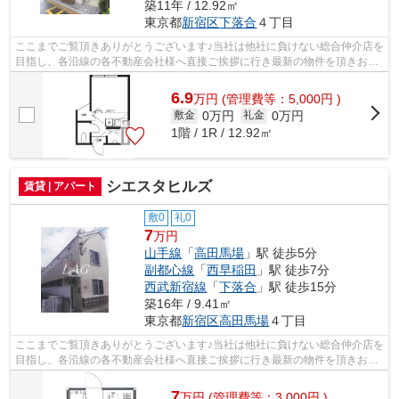
築11年 / 12.92㎡
東京都
新宿区
下落合
４丁目
ここまでご覧頂きありがとうございます♪当社は他社に負けない総合仲介店を
目指し、各沿線の各不動産会社様へ直接ご挨拶に行き最新の物件を頂きお客
様へ提供しております！最新の情報は...
6.9
万
円
(管理費等：5,000円 )
0万円
0万円
敷金
礼金
1階 / 1R / 12.92㎡
シエスタヒルズ
賃貸 | アパート
敷0
礼0
7
万円
山手線
「
高田馬場
」駅 徒歩5分
副都心線
「
西早稲田
」駅 徒歩7分
西武新宿線
「
下落合
」駅 徒歩15分
築16年 / 9.41㎡
東京都
新宿区
高田馬場
４丁目
ここまでご覧頂きありがとうございます♪当社は他社に負けない総合仲介店を
目指し、各沿線の各不動産会社様へ直接ご挨拶に行き最新の物件を頂きお客
様へ提供しております！最新の情報は...
7
万
円
(管理費等：3,000円 )