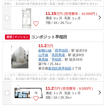
目指し、各沿線の各不動産会社様へ直接ご挨拶に行き最新の物件を頂きお客
様へ提供しております！最新の情報は...
11.15
万
円
(管理費等：10,000円 )
0ヶ月
1ヶ月
敷金
礼金
7階 / 1K / 26.71㎡
コンポジット早稲田
賃貸 | マンション
11.2
万円
副都心線
「
西早稲田
」駅 徒歩2分
山手線
「
高田馬場
」駅 徒歩8分
東西線
「
早稲田
」駅 徒歩16分
築7年 / 25.34㎡
東京都
新宿区
西早稲田
２丁目
ここまでご覧頂きありがとうございます♪当社は他社に負けない総合仲介店を
目指し、各沿線の各不動産会社様へ直接ご挨拶に行き最新の物件を頂きお客
様へ提供しております！最新の情報は...
11.2
万
円
(管理費等：8,000円 )
1ヶ月
1ヶ月
敷金
礼金
3階 / 1K / 25.34㎡