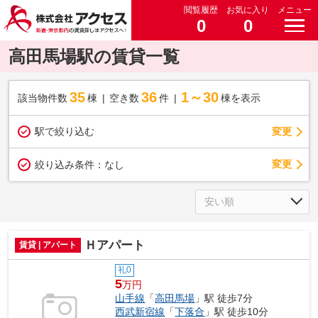
閲覧履歴
お気に入り
メニュー
0
0
高田馬場駅の賃貸一覧
35
36
1～30
該当物件数
棟
空き数
件
棟を表示
駅で絞り込む
変更
変更
絞り込み条件：
なし
Ｈアパート
賃貸 | アパート
礼0
5
万円
山手線
「
高田馬場
」駅 徒歩7分
西武新宿線
「
下落合
」駅 徒歩10分