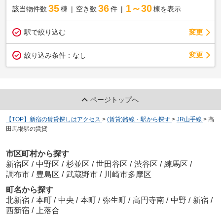
35
36
1～30
該当物件数
棟
空き数
件
棟を表示
駅で絞り込む
変更
変更
絞り込み条件：
なし
ページトップへ
【TOP】新宿の賃貸探しはアクセス
>
(賃貸)路線・駅から探す
>
JR山手線
>
高
田馬場駅の賃貸
市区町村から探す
新宿区
/
中野区
/
杉並区
/
世田谷区
/
渋谷区
/
練馬区
/
調布市
/
豊島区
/
武蔵野市
/
川崎市多摩区
町名から探す
北新宿
/
本町
/
中央
/
本町
/
弥生町
/
高円寺南
/
中野
/
新宿
/
西新宿
/
上落合