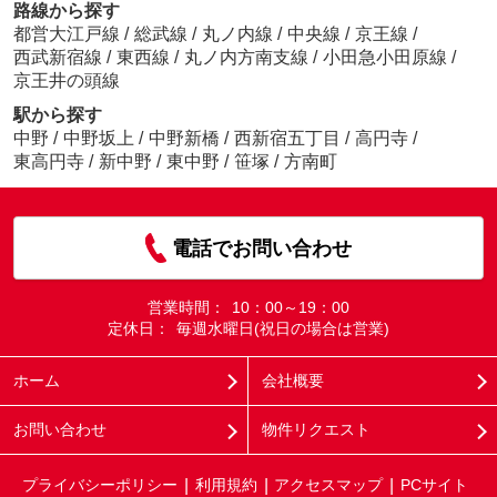
路線から探す
都営大江戸線
/
総武線
/
丸ノ内線
/
中央線
/
京王線
/
西武新宿線
/
東西線
/
丸ノ内方南支線
/
小田急小田原線
/
京王井の頭線
駅から探す
中野
/
中野坂上
/
中野新橋
/
西新宿五丁目
/
高円寺
/
東高円寺
/
新中野
/
東中野
/
笹塚
/
方南町
電話でお問い合わせ
営業時間：
10：00～19：00
定休日：
毎週水曜日(祝日の場合は営業)
ホーム
会社概要
お問い合わせ
物件リクエスト
プライバシーポリシー
利用規約
アクセスマップ
PCサイト