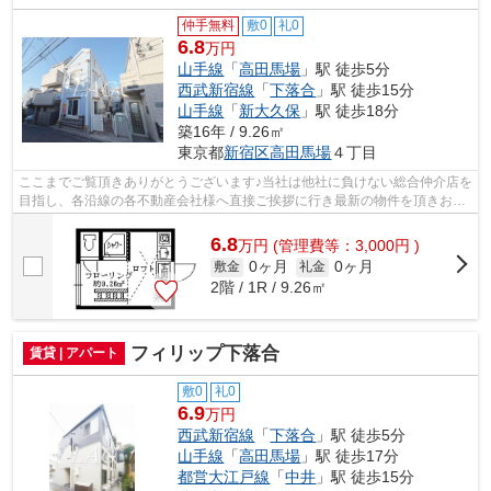
仲手無料
敷0
礼0
6.8
万円
山手線
「
高田馬場
」駅 徒歩5分
西武新宿線
「
下落合
」駅 徒歩15分
山手線
「
新大久保
」駅 徒歩18分
築16年 / 9.26㎡
東京都
新宿区
高田馬場
４丁目
ここまでご覧頂きありがとうございます♪当社は他社に負けない総合仲介店を
目指し、各沿線の各不動産会社様へ直接ご挨拶に行き最新の物件を頂きお客
様へ提供しております！最新の情報は...
6.8
万
円
(管理費等：3,000円 )
0ヶ月
0ヶ月
敷金
礼金
2階 / 1R / 9.26㎡
フィリップ下落合
賃貸 | アパート
敷0
礼0
6.9
万円
西武新宿線
「
下落合
」駅 徒歩5分
山手線
「
高田馬場
」駅 徒歩17分
都営大江戸線
「
中井
」駅 徒歩15分