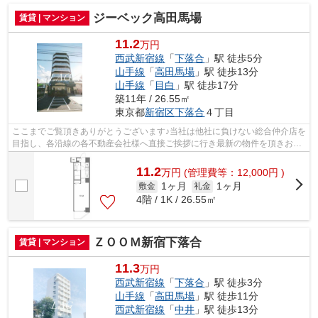
ジーベック高田馬場
賃貸 | マンション
11.2
万円
西武新宿線
「
下落合
」駅 徒歩5分
山手線
「
高田馬場
」駅 徒歩13分
山手線
「
目白
」駅 徒歩17分
築11年 / 26.55㎡
東京都
新宿区
下落合
４丁目
ここまでご覧頂きありがとうございます♪当社は他社に負けない総合仲介店を
目指し、各沿線の各不動産会社様へ直接ご挨拶に行き最新の物件を頂きお客
様へ提供しております！最新の情報は...
11.2
万
円
(管理費等：12,000円 )
1ヶ月
1ヶ月
敷金
礼金
4階 / 1K / 26.55㎡
ＺＯＯＭ新宿下落合
賃貸 | マンション
11.3
万円
西武新宿線
「
下落合
」駅 徒歩3分
山手線
「
高田馬場
」駅 徒歩11分
西武新宿線
「
中井
」駅 徒歩13分