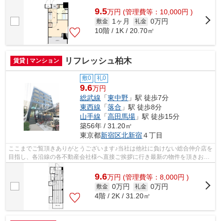
9.5
万
円
(管理費等：10,000円 )
1ヶ月
0万円
敷金
礼金
10階 / 1K / 20.70㎡
リフレッシュ柏木
賃貸 | マンション
敷0
礼0
9.6
万円
総武線
「
東中野
」駅 徒歩7分
東西線
「
落合
」駅 徒歩8分
山手線
「
高田馬場
」駅 徒歩15分
築56年 / 31.20㎡
東京都
新宿区
北新宿
４丁目
ここまでご覧頂きありがとうございます♪当社は他社に負けない総合仲介店を
目指し、各沿線の各不動産会社様へ直接ご挨拶に行き最新の物件を頂きお客
様へ提供しております！最新の情報は...
9.6
万
円
(管理費等：8,000円 )
0万円
0万円
敷金
礼金
4階 / 2K / 31.20㎡