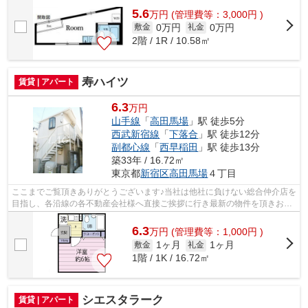
5.6
万
円
(管理費等：3,000円 )
0万円
0万円
敷金
礼金
2階 / 1R / 10.58㎡
寿ハイツ
賃貸 | アパート
6.3
万円
山手線
「
高田馬場
」駅 徒歩5分
西武新宿線
「
下落合
」駅 徒歩12分
副都心線
「
西早稲田
」駅 徒歩13分
築33年 / 16.72㎡
東京都
新宿区
高田馬場
４丁目
ここまでご覧頂きありがとうございます♪当社は他社に負けない総合仲介店を
目指し、各沿線の各不動産会社様へ直接ご挨拶に行き最新の物件を頂きお客
様へ提供しております！最新の情報は...
6.3
万
円
(管理費等：1,000円 )
1ヶ月
1ヶ月
敷金
礼金
1階 / 1K / 16.72㎡
シエスタラーク
賃貸 | アパート