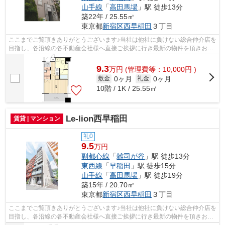
山手線
「
高田馬場
」駅 徒歩13分
築22年 / 25.55㎡
東京都
新宿区
西早稲田
３丁目
ここまでご覧頂きありがとうございます♪当社は他社に負けない総合仲介店を
目指し、各沿線の各不動産会社様へ直接ご挨拶に行き最新の物件を頂きお客
様へ提供しております！最新の情報は...
9.3
万
円
(管理費等：10,000円 )
0ヶ月
0ヶ月
敷金
礼金
10階 / 1K / 25.55㎡
Le-lion西早稲田
賃貸 | マンション
礼0
9.5
万円
副都心線
「
雑司が谷
」駅 徒歩13分
東西線
「
早稲田
」駅 徒歩15分
山手線
「
高田馬場
」駅 徒歩19分
築15年 / 20.70㎡
東京都
新宿区
西早稲田
３丁目
ここまでご覧頂きありがとうございます♪当社は他社に負けない総合仲介店を
目指し、各沿線の各不動産会社様へ直接ご挨拶に行き最新の物件を頂きお客
様へ提供しております！最新の情報は...