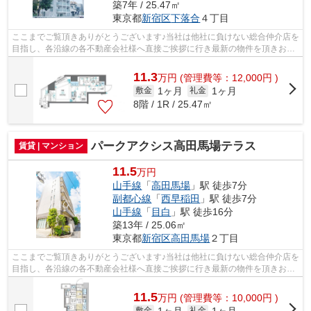
築7年 / 25.47㎡
東京都
新宿区
下落合
４丁目
ここまでご覧頂きありがとうございます♪当社は他社に負けない総合仲介店を
目指し、各沿線の各不動産会社様へ直接ご挨拶に行き最新の物件を頂きお客
様へ提供しております！最新の情報は...
11.3
万
円
(管理費等：12,000円 )
1ヶ月
1ヶ月
敷金
礼金
8階 / 1R / 25.47㎡
パークアクシス高田馬場テラス
賃貸 | マンション
11.5
万円
山手線
「
高田馬場
」駅 徒歩7分
副都心線
「
西早稲田
」駅 徒歩7分
山手線
「
目白
」駅 徒歩16分
築13年 / 25.06㎡
東京都
新宿区
高田馬場
２丁目
ここまでご覧頂きありがとうございます♪当社は他社に負けない総合仲介店を
目指し、各沿線の各不動産会社様へ直接ご挨拶に行き最新の物件を頂きお客
様へ提供しております！最新の情報は...
11.5
万
円
(管理費等：10,000円 )
1ヶ月
1ヶ月
敷金
礼金