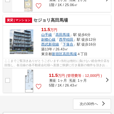
1階 / 1K / 25.06㎡
セジョリ高田馬場
賃貸 | マンション
11.5
万円
山手線
「
高田馬場
」駅 徒歩6分
副都心線
「
西早稲田
」駅 徒歩12分
西武新宿線
「
下落合
」駅 徒歩16分
築13年 / 26.43㎡
東京都
新宿区
高田馬場
４丁目
ここまでご覧頂きありがとうございます♪当社は他社に負けない総合仲介店を
目指し、各沿線の各不動産会社様へ直接ご挨拶に行き最新の物件を頂きお客
様へ提供しております！最新の情報は...
11.5
万
円
(管理費等：12,000円 )
1ヶ月
1ヶ月
敷金
礼金
5階 / 1K / 26.43㎡
次の30件へ