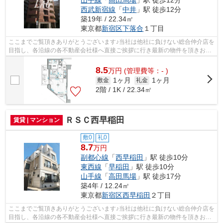
西武新宿線
「
中井
」駅 徒歩12分
築19年 / 22.34㎡
東京都
新宿区
下落合
１丁目
ここまでご覧頂きありがとうございます♪当社は他社に負けない総合仲介店を
目指し、各沿線の各不動産会社様へ直接ご挨拶に行き最新の物件を頂きお客
様へ提供しております！最新の情報は...
8.5
万
円
(管理費等：- )
1ヶ月
1ヶ月
敷金
礼金
2階 / 1K / 22.34㎡
ＲＳＣ西早稲田
賃貸 | マンション
敷0
礼0
8.7
万円
副都心線
「
西早稲田
」駅 徒歩10分
東西線
「
早稲田
」駅 徒歩10分
山手線
「
高田馬場
」駅 徒歩17分
築4年 / 12.24㎡
東京都
新宿区
西早稲田
２丁目
ここまでご覧頂きありがとうございます♪当社は他社に負けない総合仲介店を
目指し、各沿線の各不動産会社様へ直接ご挨拶に行き最新の物件を頂きお客