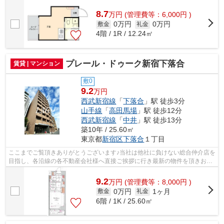
様へ提供しております！最新の情報は...
8.7
万
円
(管理費等：6,000円 )
0万円
0万円
敷金
礼金
4階 / 1R / 12.24㎡
プレール・ドゥーク新宿下落合
賃貸 | マンション
敷0
9.2
万円
西武新宿線
「
下落合
」駅 徒歩3分
山手線
「
高田馬場
」駅 徒歩12分
西武新宿線
「
中井
」駅 徒歩13分
築10年 / 25.60㎡
東京都
新宿区
下落合
１丁目
ここまでご覧頂きありがとうございます♪当社は他社に負けない総合仲介店を
目指し、各沿線の各不動産会社様へ直接ご挨拶に行き最新の物件を頂きお客
様へ提供しております！最新の情報は...
9.2
万
円
(管理費等：8,000円 )
0万円
1ヶ月
敷金
礼金
6階 / 1K / 25.60㎡