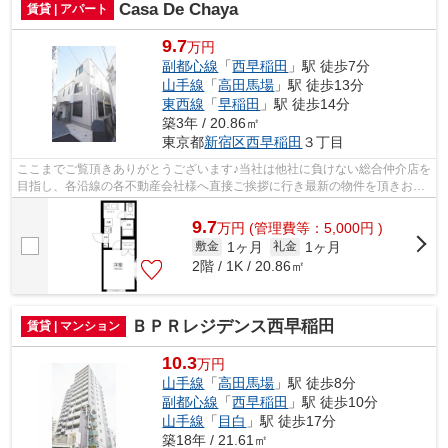
Casa De Chaya
賃貸 | アパート
9.7
万円
副都心線
「
西早稲田
」駅 徒歩7分
山手線
「
高田馬場
」駅 徒歩13分
東西線
「
早稲田
」駅 徒歩14分
築3年 / 20.86㎡
東京都
新宿区
西早稲田
３丁目
ここまでご覧頂きありがとうございます♪当社は他社に負けない総合仲介店を
目指し、各沿線の各不動産会社様へ直接ご挨拶に行き最新の物件を頂きお客
様へ提供しております！最新の情報は...
9.7
万
円
(管理費等：5,000円 )
1ヶ月
1ヶ月
敷金
礼金
2階 / 1K / 20.86㎡
ＢＰＲレジデンス西早稲田
賃貸 | マンション
10.3
万円
山手線
「
高田馬場
」駅 徒歩8分
副都心線
「
西早稲田
」駅 徒歩10分
山手線
「
目白
」駅 徒歩17分
築18年 / 21.61㎡