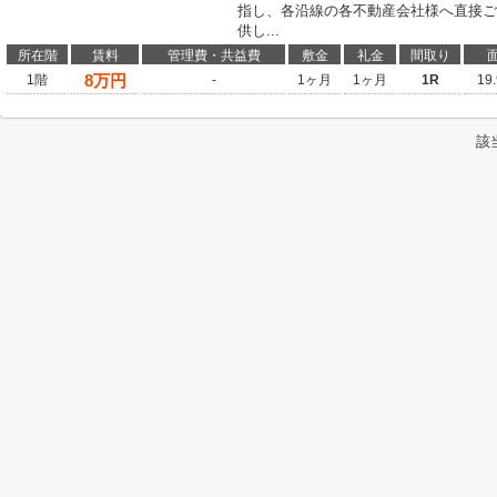
指し、各沿線の各不動産会社様へ直接ご
供し...
所在階
賃料
管理費・共益費
敷金
礼金
間取り
8
万円
1階
-
1ヶ月
1ヶ月
1R
19
該