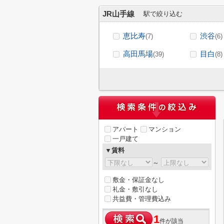
JR山手線
駅で絞り込む
恵比寿
渋谷
(7)
(6)
高田馬場
目白
(39)
(8)
アパート
マンション
一戸建て
▼賃料
～
敷金・保証金なし
礼金・敷引なし
共益費・管理費込み
1
件が該当