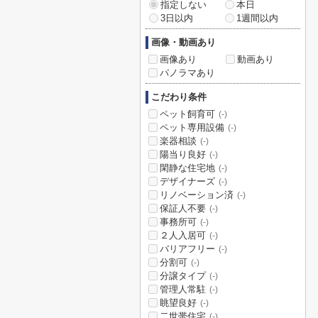
指定しない
本日
3日以内
1週間以内
画像・動画あり
画像あり
動画あり
パノラマあり
こだわり条件
ペット飼育可
(-)
ペット専用設備
(-)
楽器相談
(-)
陽当り良好
(-)
閑静な住宅地
(-)
デザイナーズ
(-)
リノベーション済
(-)
保証人不要
(-)
事務所可
(-)
２人入居可
(-)
バリアフリー
(-)
分割可
(-)
分譲タイプ
(-)
管理人常駐
(-)
眺望良好
(-)
二世帯住宅
(-)