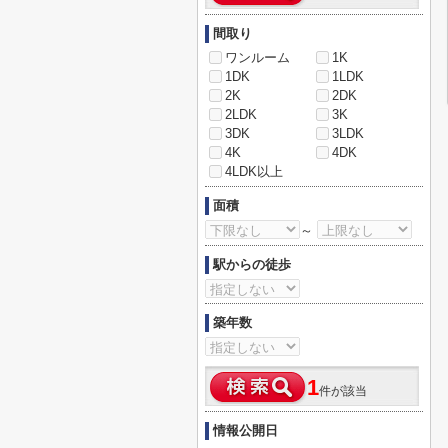
間取り
ワンルーム
1K
1DK
1LDK
2K
2DK
2LDK
3K
3DK
3LDK
4K
4DK
4LDK以上
面積
～
駅からの徒歩
築年数
1
件が該当
情報公開日