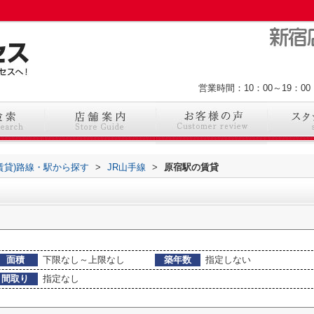
営業時間：10：00～19：
(賃貸)路線・駅から探す
>
JR山手線
>
原宿駅の賃貸
面積
下限なし～上限なし
築年数
指定しない
間取り
指定なし