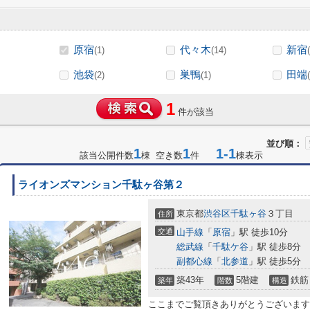
原宿
代々木
新宿
(1)
(14)
池袋
巣鴨
田端
(2)
(1)
1
件が該当
並び順：
1
1
1-1
該当公開件数
棟 空き数
件
棟表示
ライオンズマンション千駄ヶ谷第２
東京都
渋谷区
千駄ヶ谷
３丁目
住所
交通
山手線
「
原宿
」駅 徒歩10分
総武線
「
千駄ケ谷
」駅 徒歩8分
副都心線
「
北参道
」駅 徒歩5分
築43年
5階建
鉄筋
築年
階数
構造
ここまでご覧頂きありがとうございます