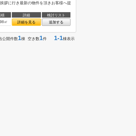
挨拶に行き最新の物件を頂きお客様へ提
面積
詳細
検討リスト
.98㎡
詳細を見る
追加する
1
1
1-1
当公開件数
棟 空き数
件
棟表示