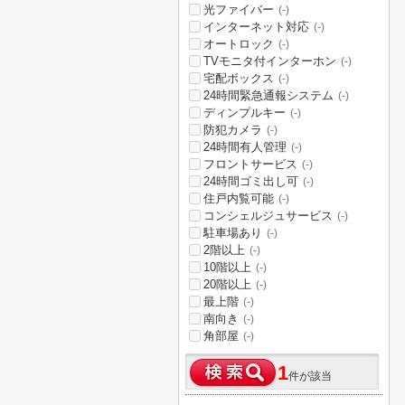
光ファイバー
(-)
インターネット対応
(-)
オートロック
(-)
TVモニタ付インターホン
(-)
宅配ボックス
(-)
24時間緊急通報システム
(-)
ディンプルキー
(-)
防犯カメラ
(-)
24時間有人管理
(-)
フロントサービス
(-)
24時間ゴミ出し可
(-)
住戸内覧可能
(-)
コンシェルジュサービス
(-)
駐車場あり
(-)
2階以上
(-)
10階以上
(-)
20階以上
(-)
最上階
(-)
南向き
(-)
角部屋
(-)
1
件が該当