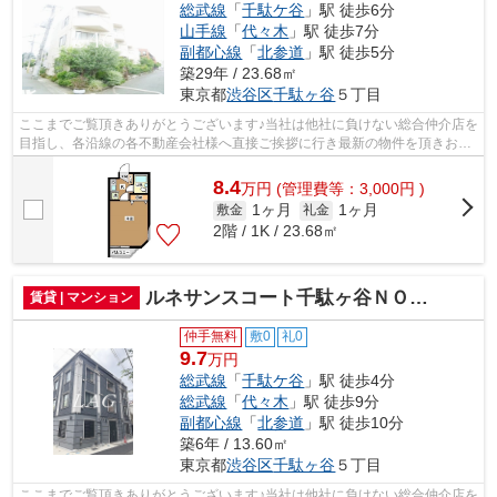
総武線
「
千駄ケ谷
」駅 徒歩6分
山手線
「
代々木
」駅 徒歩7分
副都心線
「
北参道
」駅 徒歩5分
築29年 / 23.68㎡
東京都
渋谷区
千駄ヶ谷
５丁目
ここまでご覧頂きありがとうございます♪当社は他社に負けない総合仲介店を
目指し、各沿線の各不動産会社様へ直接ご挨拶に行き最新の物件を頂きお客
様へ提供しております！最新の情報は...
8.4
万
円
(管理費等：3,000円 )
1ヶ月
1ヶ月
敷金
礼金
2階 / 1K / 23.68㎡
ルネサンスコート千駄ヶ谷ＮＯＲＴＨ
賃貸 | マンション
仲手無料
敷0
礼0
9.7
万円
総武線
「
千駄ケ谷
」駅 徒歩4分
総武線
「
代々木
」駅 徒歩9分
副都心線
「
北参道
」駅 徒歩10分
築6年 / 13.60㎡
東京都
渋谷区
千駄ヶ谷
５丁目
ここまでご覧頂きありがとうございます♪当社は他社に負けない総合仲介店を