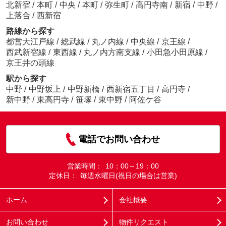
北新宿
/
本町
/
中央
/
本町
/
弥生町
/
高円寺南
/
新宿
/
中野
/
上落合
/
西新宿
路線から探す
都営大江戸線
/
総武線
/
丸ノ内線
/
中央線
/
京王線
/
西武新宿線
/
東西線
/
丸ノ内方南支線
/
小田急小田原線
/
京王井の頭線
駅から探す
中野
/
中野坂上
/
中野新橋
/
西新宿五丁目
/
高円寺
/
新中野
/
東高円寺
/
笹塚
/
東中野
/
阿佐ケ谷
電話でお問い合わせ
営業時間：
10：00～19：00
定休日：
毎週水曜日(祝日の場合は営業)
ホーム
会社概要
お問い合わせ
物件リクエスト