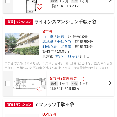
1ヶ月
1ヶ月
敷金
礼金
1階 / 1K / 18.29㎡
ライオンズマンション千駄ヶ谷第２
賃貸 | マンション
8
万円
山手線
「
原宿
」駅 徒歩10分
総武線
「
千駄ケ谷
」駅 徒歩8分
副都心線
「
北参道
」駅 徒歩5分
築43年 / 19.98㎡
東京都
渋谷区
千駄ヶ谷
３丁目
ここまでご覧頂きありがとうございます♪当社は他社に負けない総合仲介店を
目指し、各沿線の各不動産会社様へ直接ご挨拶に行き最新の物件を頂きお客
様へ提供しております！最新の情報は...
8
万
円
(管理費等：- )
1ヶ月
1ヶ月
敷金
礼金
1階 / 1R / 19.98㎡
Ｙフラッツ千駄ヶ谷
賃貸 | マンション
8.4
万円