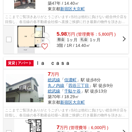
築47年 / 14.40㎡
東京都
新宿区
大京町
ここまでご覧頂きありがとうございます♪当社は他社に負けない総合仲介店を
目指し、各沿線の各不動産会社様へ直接ご挨拶に行き最新の物件を頂きお客
様へ提供しております！最新の情報は...
5.98
万
円
(管理費等：5,800円 )
1ヶ月
1ヶ月
敷金
礼金
3階 / 1R / 14.40㎡
ｌａ ｃａｓａ
賃貸 | アパート
7
万円
総武線
「
信濃町
」駅 徒歩8分
丸ノ内線
「
四谷三丁目
」駅 徒歩9分
総武線
「
千駄ケ谷
」駅 徒歩13分
築70年 / 18.29㎡
東京都
新宿区
大京町
ここまでご覧頂きありがとうございます♪当社は他社に負けない総合仲介店を
目指し、各沿線の各不動産会社様へ直接ご挨拶に行き最新の物件を頂きお客
様へ提供しております！最新の情報は...
7
万
円
(管理費等：6,000円 )