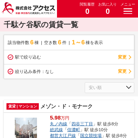
閲覧履歴
お気に入り
メニュー
0
0
千駄ケ谷駅の賃貸一覧
6
6
1～6
該当物件数
棟
空き数
件
棟を表示
駅で絞り込む
変更
変更
絞り込み条件：
なし
メゾン・ド・モナーク
賃貸 | マンション
5.98
万円
丸ノ内線
「
四谷三丁目
」駅 徒歩8分
総武線
「
信濃町
」駅 徒歩10分
都営大江戸線
「
国立競技場
」駅 徒歩8分