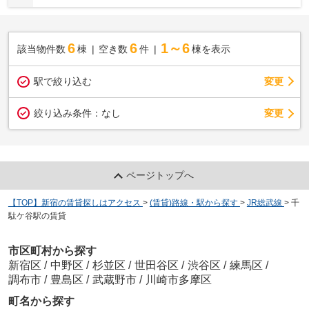
6
6
1～6
該当物件数
棟
空き数
件
棟を表示
駅で絞り込む
変更
変更
絞り込み条件：
なし
ページトップへ
【TOP】新宿の賃貸探しはアクセス
>
(賃貸)路線・駅から探す
>
JR総武線
>
千
駄ケ谷駅の賃貸
市区町村から探す
新宿区
/
中野区
/
杉並区
/
世田谷区
/
渋谷区
/
練馬区
/
調布市
/
豊島区
/
武蔵野市
/
川崎市多摩区
町名から探す