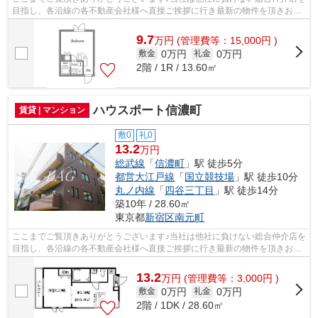
目指し、各沿線の各不動産会社様へ直接ご挨拶に行き最新の物件を頂きお客
様へ提供しております！最新の情報は...
9.7
万
円
(管理費等：15,000円 )
0万円
0万円
敷金
礼金
2階 / 1R / 13.60㎡
ハウスポート信濃町
賃貸 | マンション
敷0
礼0
13.2
万円
総武線
「
信濃町
」駅 徒歩5分
都営大江戸線
「
国立競技場
」駅 徒歩10分
丸ノ内線
「
四谷三丁目
」駅 徒歩14分
築10年 / 28.60㎡
東京都
新宿区
南元町
ここまでご覧頂きありがとうございます♪当社は他社に負けない総合仲介店を
目指し、各沿線の各不動産会社様へ直接ご挨拶に行き最新の物件を頂きお客
様へ提供しております！最新の情報は...
13.2
万
円
(管理費等：3,000円 )
0万円
0万円
敷金
礼金
2階 / 1DK / 28.60㎡