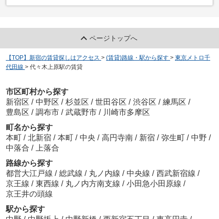
ページトップへ
【TOP】新宿の賃貸探しはアクセス
>
(賃貸)路線・駅から探す
>
東京メトロ千
代田線
>
代々木上原駅の賃貸
市区町村から探す
新宿区
/
中野区
/
杉並区
/
世田谷区
/
渋谷区
/
練馬区
/
豊島区
/
調布市
/
武蔵野市
/
川崎市多摩区
町名から探す
本町
/
北新宿
/
本町
/
中央
/
高円寺南
/
新宿
/
弥生町
/
中野
/
中落合
/
上落合
路線から探す
都営大江戸線
/
総武線
/
丸ノ内線
/
中央線
/
西武新宿線
/
京王線
/
東西線
/
丸ノ内方南支線
/
小田急小田原線
/
京王井の頭線
駅から探す