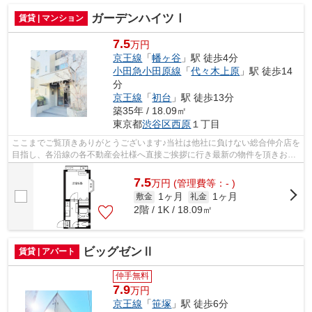
ガーデンハイツⅠ
賃貸 | マンション
7.5
万円
京王線
「
幡ヶ谷
」駅 徒歩4分
小田急小田原線
「
代々木上原
」駅 徒歩14
分
京王線
「
初台
」駅 徒歩13分
築35年 / 18.09㎡
東京都
渋谷区
西原
１丁目
ここまでご覧頂きありがとうございます♪当社は他社に負けない総合仲介店を
目指し、各沿線の各不動産会社様へ直接ご挨拶に行き最新の物件を頂きお客
様へ提供しております！最新の情報は...
7.5
万
円
(管理費等：- )
1ヶ月
1ヶ月
敷金
礼金
2階 / 1K / 18.09㎡
ビッグゼンⅡ
賃貸 | アパート
仲手無料
7.9
万円
京王線
「
笹塚
」駅 徒歩6分