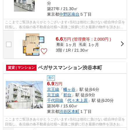
分
築27年 / 21.30㎡
東京都
中野区
南台
５丁目
ここまでご覧頂きありがとうございます♪当社は他社に負けない総合仲介店を
目指し、各沿線の各不動産会社様へ直接ご挨拶に行き最新の物件を頂きお客
様へ提供しております！最新の情報は...
6.6
万
円
(管理費等：2,000円 )
1ヶ月
1ヶ月
敷金
礼金
3階 / 1R / 21.30㎡
ペガサスマンション渋谷本町
賃貸 | マンション
敷0
6.9
万円
京王線
「
幡ヶ谷
」駅 徒歩6分
京王線
「
初台
」駅 徒歩9分
千代田線
「
代々木上原
」駅 徒歩20分
築36年 / 15.60㎡
東京都
渋谷区
本町
１丁目
ここまでご覧頂きありがとうございます♪当社は他社に負けない総合仲介店を
目指し、各沿線の各不動産会社様へ直接ご挨拶に行き最新の物件を頂きお客
様へ提供しております！最新の情報は...