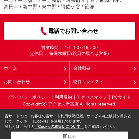
中野
/
中野坂上
/
中野新橋
/
西新宿五丁目
/
東高円寺
/
高円寺
/
新中野
/
東中野
/
阿佐ケ谷
/
笹塚
電話でお問い合わせ
営業時間：
10：00～19：00
定休日：
毎週水曜日(祝日の場合は営業)
ホーム
会社概要
お問い合わせ
物件リクエスト
プライバシーポリシー
利用規約
アクセスマップ
PCサイト
Copyright(c) アクセス新宿店 All rights reserved.
当サイトでは、お客様の当サイト利用状況把握、サービス向上検討を目的と
して、クッキー（Cookie）を使用しています。
詳しくは、当社の
「Cookieの取扱いについて」
をご確認ください。
閉じる