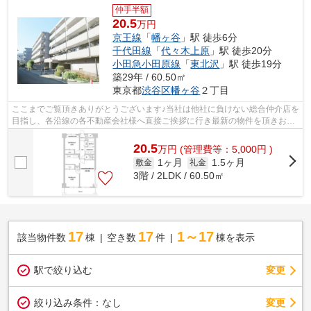
仲手半額
20.5
万円
京王線
「
幡ヶ谷
」駅 徒歩6分
千代田線
「
代々木上原
」駅 徒歩20分
小田急小田原線
「
東北沢
」駅 徒歩19分
築29年 / 60.50㎡
東京都
渋谷区
幡ヶ谷
２丁目
ここまでご覧頂きありがとうございます♪当社は他社に負けない総合仲介店を
目指し、各沿線の各不動産会社様へ直接ご挨拶に行き最新の物件を頂きお客
様へ提供しております！最新の情報は...
20.5
万
円
(管理費等：5,000円 )
1ヶ月
1.5ヶ月
敷金
礼金
3階 / 2LDK / 60.50㎡
17
17
1～17
該当物件数
棟
空き数
件
棟を表示
駅で絞り込む
変更
変更
絞り込み条件：
なし