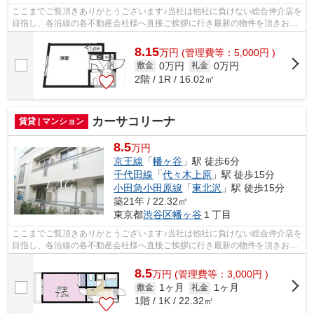
ここまでご覧頂きありがとうございます♪当社は他社に負けない総合仲介店を
目指し、各沿線の各不動産会社様へ直接ご挨拶に行き最新の物件を頂きお客
様へ提供しております！最新の情報は...
8.15
万
円
(管理費等：5,000円 )
0万円
0万円
敷金
礼金
2階 / 1R / 16.02㎡
カーサコリーナ
賃貸 | マンション
8.5
万円
京王線
「
幡ヶ谷
」駅 徒歩6分
千代田線
「
代々木上原
」駅 徒歩15分
小田急小田原線
「
東北沢
」駅 徒歩15分
築21年 / 22.32㎡
東京都
渋谷区
幡ヶ谷
１丁目
ここまでご覧頂きありがとうございます♪当社は他社に負けない総合仲介店を
目指し、各沿線の各不動産会社様へ直接ご挨拶に行き最新の物件を頂きお客
様へ提供しております！最新の情報は...
8.5
万
円
(管理費等：3,000円 )
1ヶ月
1ヶ月
敷金
礼金
1階 / 1K / 22.32㎡