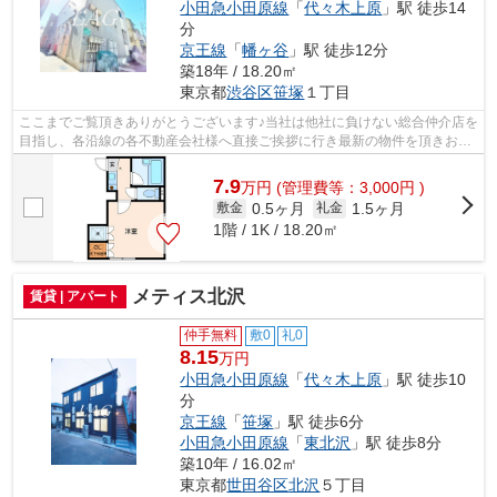
小田急小田原線
「
代々木上原
」駅 徒歩14
分
京王線
「
幡ヶ谷
」駅 徒歩12分
築18年 / 18.20㎡
東京都
渋谷区
笹塚
１丁目
ここまでご覧頂きありがとうございます♪当社は他社に負けない総合仲介店を
目指し、各沿線の各不動産会社様へ直接ご挨拶に行き最新の物件を頂きお客
様へ提供しております！最新の情報は...
7.9
万
円
(管理費等：3,000円 )
0.5ヶ月
1.5ヶ月
敷金
礼金
1階 / 1K / 18.20㎡
メティス北沢
賃貸 | アパート
仲手無料
敷0
礼0
8.15
万円
小田急小田原線
「
代々木上原
」駅 徒歩10
分
京王線
「
笹塚
」駅 徒歩6分
小田急小田原線
「
東北沢
」駅 徒歩8分
築10年 / 16.02㎡
東京都
世田谷区
北沢
５丁目