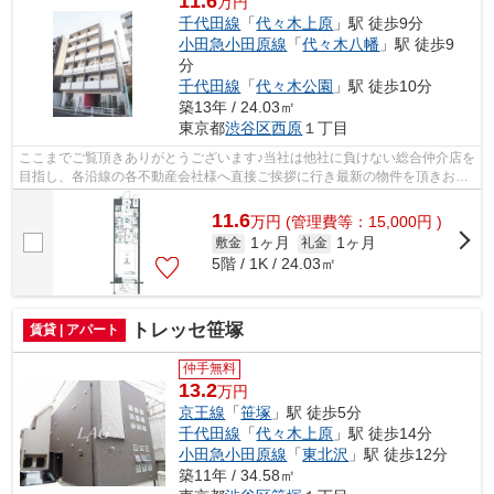
11.6
万円
千代田線
「
代々木上原
」駅 徒歩9分
小田急小田原線
「
代々木八幡
」駅 徒歩9
分
千代田線
「
代々木公園
」駅 徒歩10分
築13年 / 24.03㎡
東京都
渋谷区
西原
１丁目
ここまでご覧頂きありがとうございます♪当社は他社に負けない総合仲介店を
目指し、各沿線の各不動産会社様へ直接ご挨拶に行き最新の物件を頂きお客
様へ提供しております！最新の情報は...
11.6
万
円
(管理費等：15,000円 )
1ヶ月
1ヶ月
敷金
礼金
5階 / 1K / 24.03㎡
トレッセ笹塚
賃貸 | アパート
仲手無料
13.2
万円
京王線
「
笹塚
」駅 徒歩5分
千代田線
「
代々木上原
」駅 徒歩14分
小田急小田原線
「
東北沢
」駅 徒歩12分
築11年 / 34.58㎡