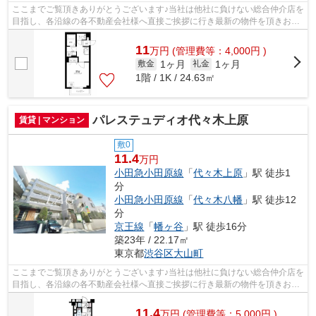
ここまでご覧頂きありがとうございます♪当社は他社に負けない総合仲介店を
目指し、各沿線の各不動産会社様へ直接ご挨拶に行き最新の物件を頂きお客
様へ提供しております！最新の情報は...
11
万
円
(管理費等：4,000円 )
1ヶ月
1ヶ月
敷金
礼金
1階 / 1K / 24.63㎡
パレステュディオ代々木上原
賃貸 | マンション
敷0
11.4
万円
小田急小田原線
「
代々木上原
」駅 徒歩1
分
小田急小田原線
「
代々木八幡
」駅 徒歩12
分
京王線
「
幡ヶ谷
」駅 徒歩16分
築23年 / 22.17㎡
東京都
渋谷区
大山町
ここまでご覧頂きありがとうございます♪当社は他社に負けない総合仲介店を
目指し、各沿線の各不動産会社様へ直接ご挨拶に行き最新の物件を頂きお客
様へ提供しております！最新の情報は...
11.4
万
円
(管理費等：5,000円 )