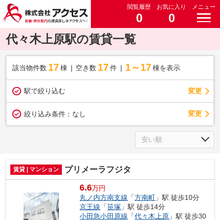
閲覧履歴
お気に入り
メニュー
0
0
代々木上原駅の賃貸一覧
17
17
1～17
該当物件数
棟
空き数
件
棟を表示
駅で絞り込む
変更
変更
絞り込み条件：
なし
プリメーラフジタ
賃貸 | マンション
6.6
万円
丸ノ内方南支線
「
方南町
」駅 徒歩10分
京王線
「
笹塚
」駅 徒歩14分
小田急小田原線
「
代々木上原
」駅 徒歩30