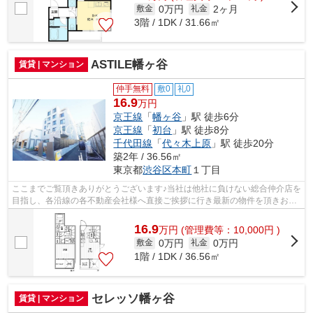
0万円
2ヶ月
敷金
礼金
3階 / 1DK / 31.66㎡
ASTILE幡ヶ谷
賃貸 | マンション
仲手無料
敷0
礼0
16.9
万円
京王線
「
幡ヶ谷
」駅 徒歩6分
京王線
「
初台
」駅 徒歩8分
千代田線
「
代々木上原
」駅 徒歩20分
築2年 / 36.56㎡
東京都
渋谷区
本町
１丁目
ここまでご覧頂きありがとうございます♪当社は他社に負けない総合仲介店を
目指し、各沿線の各不動産会社様へ直接ご挨拶に行き最新の物件を頂きお客
様へ提供しております！最新の情報は...
16.9
万
円
(管理費等：10,000円 )
0万円
0万円
敷金
礼金
1階 / 1DK / 36.56㎡
セレッソ幡ヶ谷
賃貸 | マンション