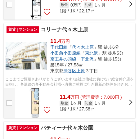
0万円
1ヶ月
敷金
礼金
1階 / 1K / 22.17㎡
コリーナ代々木上原
賃貸 | マンション
11.4
万円
千代田線
「
代々木上原
」駅 徒歩6分
小田急小田原線
「
東北沢
」駅 徒歩5分
京王井の頭線
「
下北沢
」駅 徒歩15分
築15年 / 27.58㎡
東京都
渋谷区
上原
３丁目
ここまでご覧頂きありがとうございます♪当社は他社に負けない総合仲介店を
目指し、各沿線の各不動産会社様へ直接ご挨拶に行き最新の物件を頂きお客
様へ提供しております！最新の情報は...
11.4
万
円
(管理費等：7,000円 )
1ヶ月
1ヶ月
敷金
礼金
1階 / 1K / 27.58㎡
パティーナ代々木公園
賃貸 | マンション