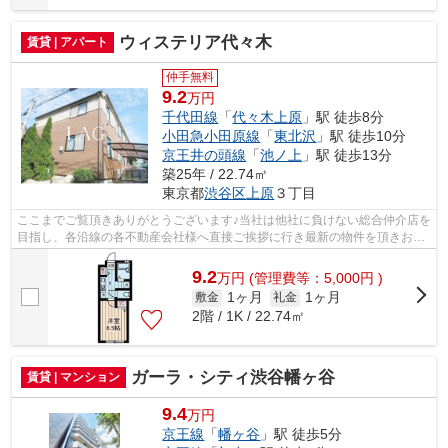
ウィステリア代々木
賃貸 | アパート
仲手無料
9.2
万円
千代田線
「
代々木上原
」駅 徒歩8分
小田急小田原線
「
東北沢
」駅 徒歩10分
京王井の頭線
「
池ノ上
」駅 徒歩13分
築25年 / 22.74㎡
東京都
渋谷区
上原
３丁目
ここまでご覧頂きありがとうございます♪当社は他社に負けない総合仲介店を
目指し、各沿線の各不動産会社様へ直接ご挨拶に行き最新の物件を頂きお客
様へ提供しております！最新の情報は...
9.2
万
円
(管理費等：5,000円 )
1ヶ月
1ヶ月
敷金
礼金
2階 / 1K / 22.74㎡
ガーラ・シティ渋谷幡ヶ谷
賃貸 | マンション
9.4
万円
京王線
「
幡ヶ谷
」駅 徒歩5分