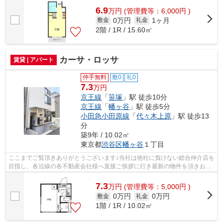
6.9
万
円
(管理費等：6,000円 )
0万円
1ヶ月
敷金
礼金
2階 / 1R / 15.60㎡
カーサ・ロッサ
賃貸 | アパート
仲手無料
敷0
礼0
7.3
万円
京王線
「
笹塚
」駅 徒歩10分
京王線
「
幡ヶ谷
」駅 徒歩5分
小田急小田原線
「
代々木上原
」駅 徒歩13
分
築9年 / 10.02㎡
東京都
渋谷区
幡ヶ谷
１丁目
ここまでご覧頂きありがとうございます♪当社は他社に負けない総合仲介店を
目指し、各沿線の各不動産会社様へ直接ご挨拶に行き最新の物件を頂きお客
様へ提供しております！最新の情報は...
7.3
万
円
(管理費等：5,000円 )
0万円
0万円
敷金
礼金
1階 / 1R / 10.02㎡