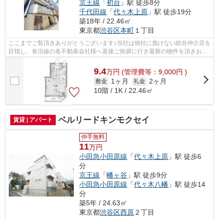
京王線
「
初台
」駅 徒歩8分
千代田線
「
代々木上原
」駅 徒歩19分
築18年 / 22.46㎡
東京都
渋谷区
本町
１丁目
ここまでご覧頂きありがとうございます♪当社は他社に負けない総合仲介店を
目指し、各沿線の各不動産会社様へ直接ご挨拶に行き最新の物件を頂きお客
様へ提供しております！最新の情報は...
9.4
万
円
(管理費等：9,000円 )
1ヶ月
2ヶ月
敷金
礼金
10階 / 1K / 22.46㎡
ベルリードキンモクセイ
賃貸 | アパート
仲手無料
11
万円
小田急小田原線
「
代々木上原
」駅 徒歩6
分
京王線
「
幡ヶ谷
」駅 徒歩9分
小田急小田原線
「
代々木八幡
」駅 徒歩14
分
築5年 / 24.63㎡
東京都
渋谷区
西原
２丁目