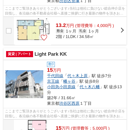
東京都
渋谷区
笹塚
１丁目
ここまでご覧頂きありがとうございます♪当社は他社に負けない総合仲介店を
目指し、各沿線の各不動産会社様へ直接ご挨拶に行き最新の物件を頂きお客
様へ提供しております！最新の情報は...
13.2
万
円
(管理費等：4,000円 )
1ヶ月
1ヶ月
敷金
礼金
2階 / 1LDK / 34.58㎡
Light Park KK
賃貸 | アパート
敷0
15
万円
千代田線
「
代々木上原
」駅 徒歩7分
京王線
「
幡ヶ谷
」駅 徒歩8分
小田急小田原線
「
代々木八幡
」駅 徒歩13
分
築2年 / 31.66㎡
東京都
渋谷区
西原
１丁目
ここまでご覧頂きありがとうございます♪当社は他社に負けない総合仲介店を
目指し、各沿線の各不動産会社様へ直接ご挨拶に行き最新の物件を頂きお客
様へ提供しております！最新の情報は...
15
万
円
(管理費等：5,000円 )