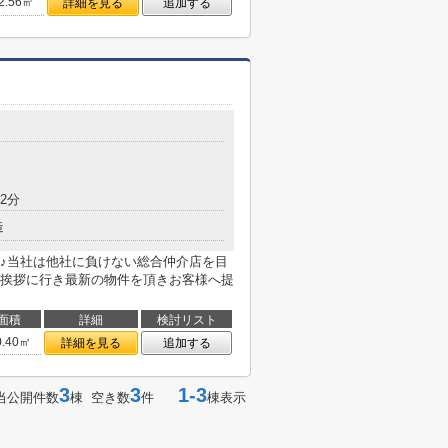
2.56㎡
詳細を見る
追加する
2分
造
♪当社は他社に負けない総合仲介店を目
挨拶に行き最新の物件を頂きお客様へ提
面積
詳細
検討リスト
0.40㎡
詳細を見る
追加する
3
3
1-3
当公開件数
棟 空き数
件
棟表示