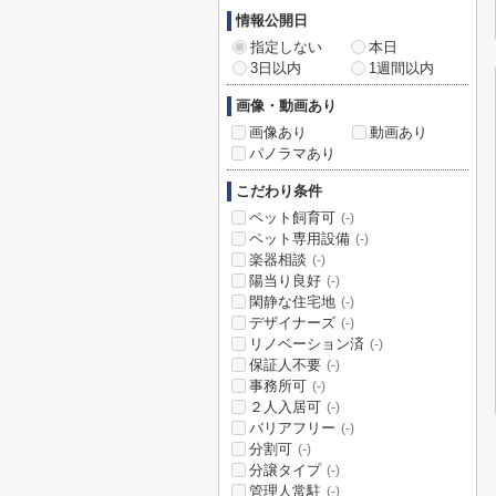
情報公開日
指定しない
本日
3日以内
1週間以内
画像・動画あり
画像あり
動画あり
パノラマあり
こだわり条件
ペット飼育可
(-)
ペット専用設備
(-)
楽器相談
(-)
陽当り良好
(-)
閑静な住宅地
(-)
デザイナーズ
(-)
リノベーション済
(-)
保証人不要
(-)
事務所可
(-)
２人入居可
(-)
バリアフリー
(-)
分割可
(-)
分譲タイプ
(-)
管理人常駐
(-)