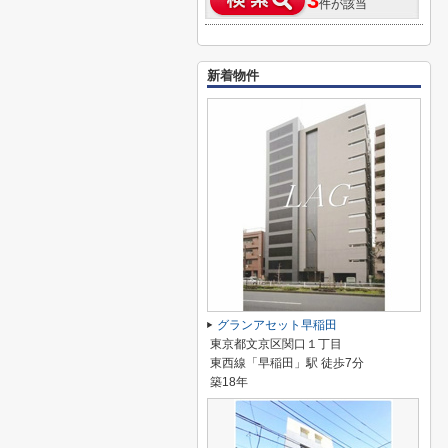
3
件が該当
新着物件
グランアセット早稲田
東京都文京区関口１丁目
東西線「早稲田」駅 徒歩7分
築18年