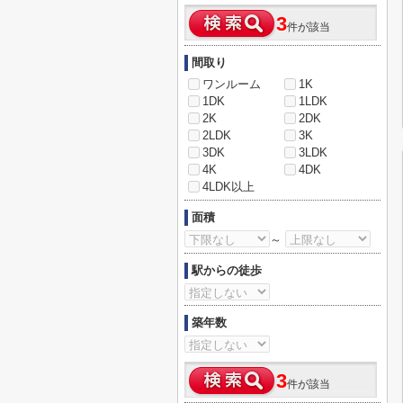
3
件が該当
間取り
ワンルーム
1K
1DK
1LDK
2K
2DK
2LDK
3K
3DK
3LDK
4K
4DK
4LDK以上
面積
～
駅からの徒歩
築年数
3
件が該当