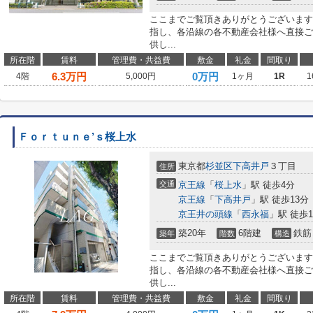
ここまでご覧頂きありがとうございます
指し、各沿線の各不動産会社様へ直接ご
供し...
所在階
賃料
管理費・共益費
敷金
礼金
間取り
6.3
万円
0万円
4階
5,000円
1ヶ月
1R
1
Ｆｏｒｔｕｎｅ’ｓ桜上水
東京都
杉並区
下高井戸
３丁目
住所
交通
京王線
「
桜上水
」駅 徒歩4分
京王線
「
下高井戸
」駅 徒歩13分
京王井の頭線
「
西永福
」駅 徒歩1
築20年
6階建
鉄筋
築年
階数
構造
ここまでご覧頂きありがとうございます
指し、各沿線の各不動産会社様へ直接ご
供し...
所在階
賃料
管理費・共益費
敷金
礼金
間取り