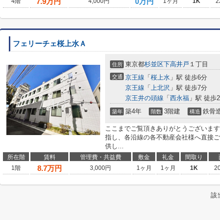
7.9
万円
0万円
4階
4,000円
1ヶ月
1K
2
フェリーチェ桜上水Ａ
東京都
杉並区
下高井戸
１丁目
住所
交通
京王線
「
桜上水
」駅 徒歩6分
京王線
「
上北沢
」駅 徒歩7分
京王井の頭線
「
西永福
」駅 徒歩2
築4年
3階建
鉄骨
築年
階数
構造
ここまでご覧頂きありがとうございます
指し、各沿線の各不動産会社様へ直接ご
供し...
所在階
賃料
管理費・共益費
敷金
礼金
間取り
8.7
万円
1階
3,000円
1ヶ月
1ヶ月
1K
2
該