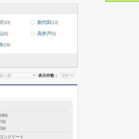
沢
新代田
(23)
(13)
山
高井戸
(6)
(5)
寺
(16)
表示件数：
歩8分
7分
3分
コンクリート