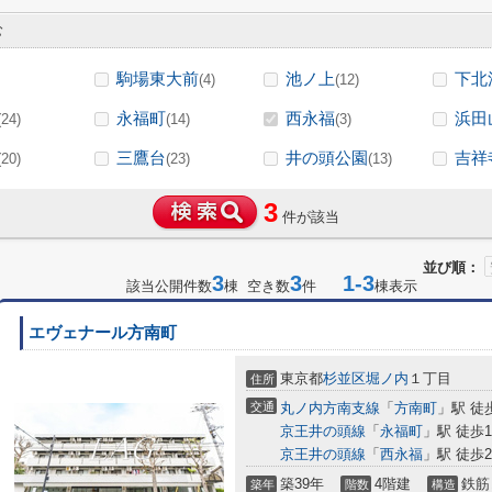
む
駒場東大前
池ノ上
下北
(4)
(12)
永福町
西永福
浜田
(24)
(14)
(3)
三鷹台
井の頭公園
吉祥
(20)
(23)
(13)
3
件が該当
並び順：
3
3
1-3
該当公開件数
棟 空き数
件
棟表示
エヴェナール方南町
東京都
杉並区
堀ノ内
１丁目
住所
交通
丸ノ内方南支線
「
方南町
」駅 徒
京王井の頭線
「
永福町
」駅 徒歩1
京王井の頭線
「
西永福
」駅 徒歩2
築39年
4階建
鉄筋
築年
階数
構造