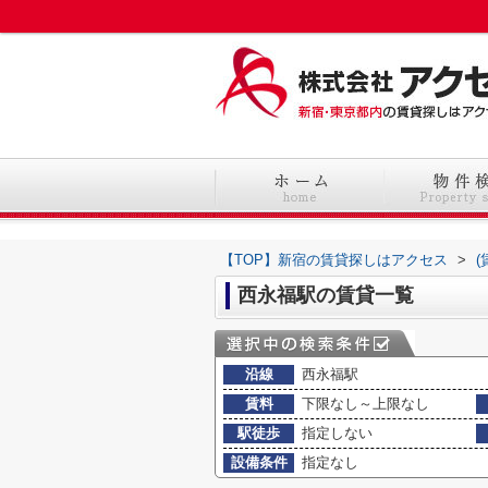
【TOP】新宿の賃貸探しはアクセス
>
西永福駅の賃貸一覧
沿線
西永福駅
賃料
下限なし～上限なし
駅徒歩
指定しない
設備条件
指定なし