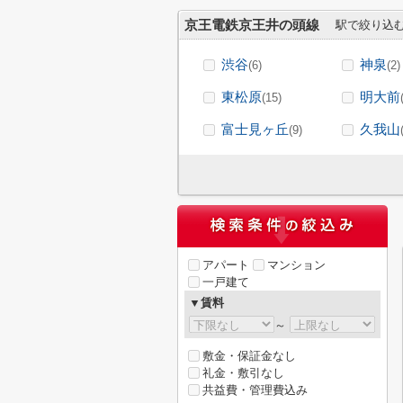
京王電鉄京王井の頭線
駅で絞り込
渋谷
神泉
(6)
(2)
東松原
明大前
(15)
富士見ヶ丘
久我山
(9)
アパート
マンション
一戸建て
▼賃料
～
敷金・保証金なし
礼金・敷引なし
共益費・管理費込み