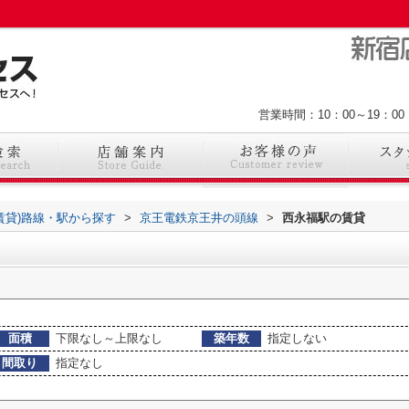
営業時間：10：00～19：
(賃貸)路線・駅から探す
>
京王電鉄京王井の頭線
>
西永福駅の賃貸
面積
下限なし～上限なし
築年数
指定しない
間取り
指定なし