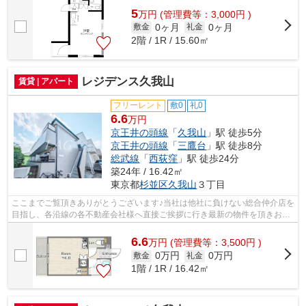
5
万
円
(管理費等：3,000円 )
0ヶ月
0ヶ月
敷金
礼金
2階 / 1R / 15.60㎡
レジデンス久我山
賃貸 | アパート
フリーレント
敷0
礼0
6.6
万円
京王井の頭線
「
久我山
」駅 徒歩5分
京王井の頭線
「
三鷹台
」駅 徒歩8分
総武線
「
西荻窪
」駅 徒歩24分
築24年 / 16.42㎡
東京都
杉並区
久我山
３丁目
ここまでご覧頂きありがとうございます♪当社は他社に負けない総合仲介店を
目指し、各沿線の各不動産会社様へ直接ご挨拶に行き最新の物件を頂きお客
様へ提供しております！最新の情報は...
6.6
万
円
(管理費等：3,500円 )
0万円
0万円
敷金
礼金
1階 / 1R / 16.42㎡