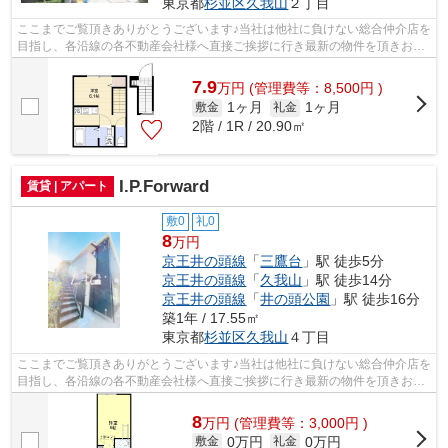
東京都
杉並区
久我山
２丁目
ここまでご覧頂きありがとうございます♪当社は他社に負けない総合仲介店を
目指し、各沿線の各不動産会社様へ直接ご挨拶に行き最新の物件を頂きお客
様へ提供しております！最新の情報は...
7.9
万
円
(管理費等：8,500円 )
1ヶ月
1ヶ月
敷金
礼金
2階 / 1R / 20.90㎡
I.P.Forward
賃貸 | アパート
敷0
礼0
8
万円
京王井の頭線
「
三鷹台
」駅 徒歩5分
京王井の頭線
「
久我山
」駅 徒歩14分
京王井の頭線
「
井の頭公園
」駅 徒歩16分
築1年 / 17.55㎡
東京都
杉並区
久我山
４丁目
ここまでご覧頂きありがとうございます♪当社は他社に負けない総合仲介店を
目指し、各沿線の各不動産会社様へ直接ご挨拶に行き最新の物件を頂きお客
様へ提供しております！最新の情報は...
8
万
円
(管理費等：3,000円 )
0万円
0万円
敷金
礼金