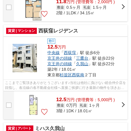
11.8
万
円
(管理費等：2,000円 )
0.5ヶ月
1.5ヶ月
敷金
礼金
2階 / 1LDK / 34.15㎡
西荻窪レジデンス
賃貸 | マンション
敷0
12.5
万円
中央線
「
西荻窪
」駅 徒歩6分
京王井の頭線
「
三鷹台
」駅 徒歩22分
京王井の頭線
「
久我山
」駅 徒歩22分
築2年 / 18.01㎡
東京都
杉並区
西荻南
２丁目
ここまでご覧頂きありがとうございます♪当社は他社に負けない総合仲介店を
目指し、各沿線の各不動産会社様へ直接ご挨拶に行き最新の物件を頂きお客
様へ提供しております！最新の情報は...
12.5
万
円
(管理費等：5,000円 )
0万円
1ヶ月
敷金
礼金
3階 / 1DK / 18.01㎡
ミハス久我山
賃貸 | アパート