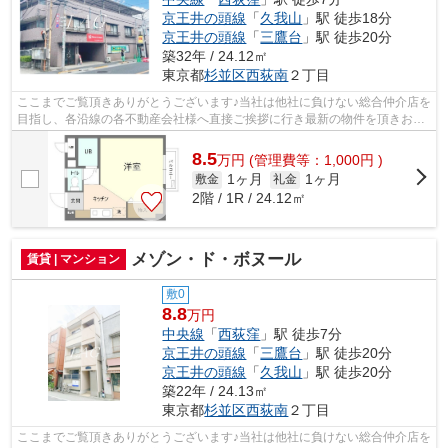
京王井の頭線
「
久我山
」駅 徒歩18分
京王井の頭線
「
三鷹台
」駅 徒歩20分
築32年 / 24.12㎡
東京都
杉並区
西荻南
２丁目
ここまでご覧頂きありがとうございます♪当社は他社に負けない総合仲介店を
目指し、各沿線の各不動産会社様へ直接ご挨拶に行き最新の物件を頂きお客
様へ提供しております！最新の情報は...
8.5
万
円
(管理費等：1,000円 )
1ヶ月
1ヶ月
敷金
礼金
2階 / 1R / 24.12㎡
メゾン・ド・ボヌール
賃貸 | マンション
敷0
8.8
万円
中央線
「
西荻窪
」駅 徒歩7分
京王井の頭線
「
三鷹台
」駅 徒歩20分
京王井の頭線
「
久我山
」駅 徒歩20分
築22年 / 24.13㎡
東京都
杉並区
西荻南
２丁目
ここまでご覧頂きありがとうございます♪当社は他社に負けない総合仲介店を