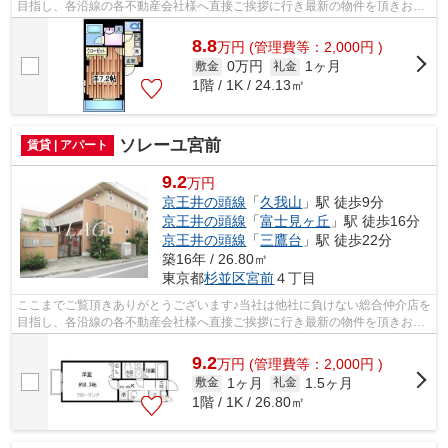
目指し、各沿線の各不動産会社様へ直接ご挨拶に行き最新の物件を頂きお客
様へ提供しております！最新の情報は...
8.8
万
円
(管理費等：2,000円 )
0万円
1ヶ月
敷金
礼金
1階 / 1K / 24.13㎡
ソレーユ宮前
賃貸 | アパート
9.2
万円
京王井の頭線
「
久我山
」駅 徒歩9分
京王井の頭線
「
富士見ヶ丘
」駅 徒歩16分
京王井の頭線
「
三鷹台
」駅 徒歩22分
築16年 / 26.80㎡
東京都
杉並区
宮前
４丁目
ここまでご覧頂きありがとうございます♪当社は他社に負けない総合仲介店を
目指し、各沿線の各不動産会社様へ直接ご挨拶に行き最新の物件を頂きお客
様へ提供しております！最新の情報は...
9.2
万
円
(管理費等：2,000円 )
1ヶ月
1.5ヶ月
敷金
礼金
1階 / 1K / 26.80㎡