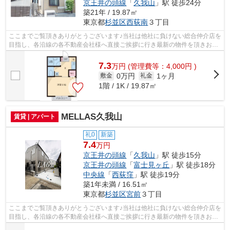
京王井の頭線
「
久我山
」駅 徒歩24分
築21年 / 19.87㎡
東京都
杉並区
西荻南
３丁目
ここまでご覧頂きありがとうございます♪当社は他社に負けない総合仲介店を
目指し、各沿線の各不動産会社様へ直接ご挨拶に行き最新の物件を頂きお客
様へ提供しております！最新の情報は...
7.3
万
円
(管理費等：4,000円 )
0万円
1ヶ月
敷金
礼金
1階 / 1K / 19.87㎡
MELLAS久我山
賃貸 | アパート
礼0
新築
7.4
万円
京王井の頭線
「
久我山
」駅 徒歩15分
京王井の頭線
「
富士見ヶ丘
」駅 徒歩18分
中央線
「
西荻窪
」駅 徒歩19分
築1年未満 / 16.51㎡
東京都
杉並区
宮前
３丁目
ここまでご覧頂きありがとうございます♪当社は他社に負けない総合仲介店を
目指し、各沿線の各不動産会社様へ直接ご挨拶に行き最新の物件を頂きお客
様へ提供しております！最新の情報は...