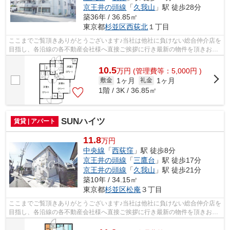
京王井の頭線
「
久我山
」駅 徒歩28分
築36年 / 36.85㎡
東京都
杉並区
西荻北
１丁目
ここまでご覧頂きありがとうございます♪当社は他社に負けない総合仲介店を
目指し、各沿線の各不動産会社様へ直接ご挨拶に行き最新の物件を頂きお客
様へ提供しております！最新の情報は...
10.5
万
円
(管理費等：5,000円 )
1ヶ月
1ヶ月
敷金
礼金
1階 / 3K / 36.85㎡
SUNハイツ
賃貸 | アパート
11.8
万円
中央線
「
西荻窪
」駅 徒歩8分
京王井の頭線
「
三鷹台
」駅 徒歩17分
京王井の頭線
「
久我山
」駅 徒歩21分
築10年 / 34.15㎡
東京都
杉並区
松庵
３丁目
ここまでご覧頂きありがとうございます♪当社は他社に負けない総合仲介店を
目指し、各沿線の各不動産会社様へ直接ご挨拶に行き最新の物件を頂きお客
様へ提供しております！最新の情報は...