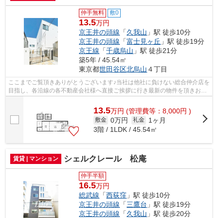
仲手無料
敷0
13.5
万円
京王井の頭線
「
久我山
」駅 徒歩10分
京王井の頭線
「
富士見ヶ丘
」駅 徒歩19分
京王線
「
千歳烏山
」駅 徒歩21分
築5年 / 45.54㎡
東京都
世田谷区
北烏山
４丁目
ここまでご覧頂きありがとうございます♪当社は他社に負けない総合仲介店を
目指し、各沿線の各不動産会社様へ直接ご挨拶に行き最新の物件を頂きお客
様へ提供しております！最新の情報は...
13.5
万
円
(管理費等：8,000円 )
0万円
1ヶ月
敷金
礼金
3階 / 1LDK / 45.54㎡
シェルクレール 松庵
賃貸 | マンション
仲手半額
16.5
万円
総武線
「
西荻窪
」駅 徒歩10分
京王井の頭線
「
三鷹台
」駅 徒歩19分
京王井の頭線
「
久我山
」駅 徒歩20分