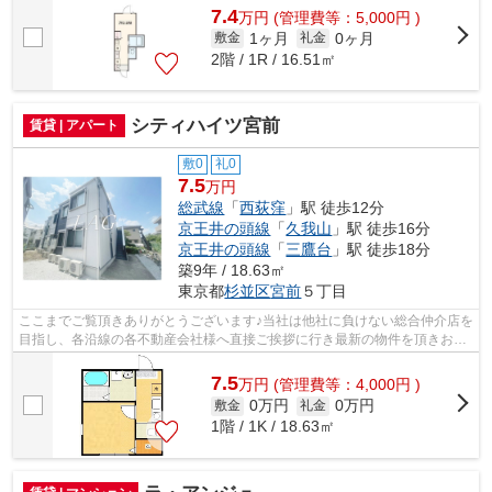
7.4
万
円
(管理費等：5,000円 )
1ヶ月
0ヶ月
敷金
礼金
2階 / 1R / 16.51㎡
シティハイツ宮前
賃貸 | アパート
敷0
礼0
7.5
万円
総武線
「
西荻窪
」駅 徒歩12分
京王井の頭線
「
久我山
」駅 徒歩16分
京王井の頭線
「
三鷹台
」駅 徒歩18分
築9年 / 18.63㎡
東京都
杉並区
宮前
５丁目
ここまでご覧頂きありがとうございます♪当社は他社に負けない総合仲介店を
目指し、各沿線の各不動産会社様へ直接ご挨拶に行き最新の物件を頂きお客
様へ提供しております！最新の情報は...
7.5
万
円
(管理費等：4,000円 )
0万円
0万円
敷金
礼金
1階 / 1K / 18.63㎡