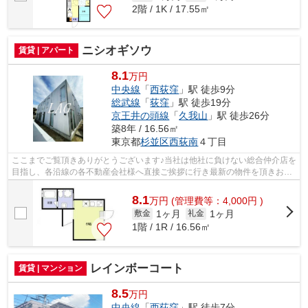
2階 / 1K / 17.55㎡
ニシオギソウ
賃貸 | アパート
8.1
万円
中央線
「
西荻窪
」駅 徒歩9分
総武線
「
荻窪
」駅 徒歩19分
京王井の頭線
「
久我山
」駅 徒歩26分
築8年 / 16.56㎡
東京都
杉並区
西荻南
４丁目
ここまでご覧頂きありがとうございます♪当社は他社に負けない総合仲介店を
目指し、各沿線の各不動産会社様へ直接ご挨拶に行き最新の物件を頂きお客
様へ提供しております！最新の情報は...
8.1
万
円
(管理費等：4,000円 )
1ヶ月
1ヶ月
敷金
礼金
1階 / 1R / 16.56㎡
レインボーコート
賃貸 | マンション
8.5
万円
中央線
「
西荻窪
」駅 徒歩7分