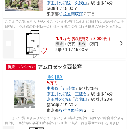
京王井の頭線
「
久我山
」駅 徒歩24分
築38年 / 15.00㎡
東京都
杉並区
南荻窪
２丁目
ここまでご覧頂きありがとうございます♪当社は他社に負けない総合仲介店を
目指し、各沿線の各不動産会社様へ直接ご挨拶に行き最新の物件を頂きお客
様へ提供しております！最新の情報は...
4.4
万
円
(管理費等：3,000円 )
0万円
0万円
敷金
礼金
2階 / 1R / 15.00㎡
アムロゼッタ西荻窪
賃貸 | マンション
敷0
礼0
5
万円
中央線
「
西荻窪
」駅 徒歩5分
京王井の頭線
「
三鷹台
」駅 徒歩24分
京王井の頭線
「
久我山
」駅 徒歩23分
築36年 / 15.60㎡
東京都
杉並区
西荻南
２丁目
ここまでご覧頂きありがとうございます♪当社は他社に負けない総合仲介店を
目指し、各沿線の各不動産会社様へ直接ご挨拶に行き最新の物件を頂きお客
様へ提供しております！最新の情報は...