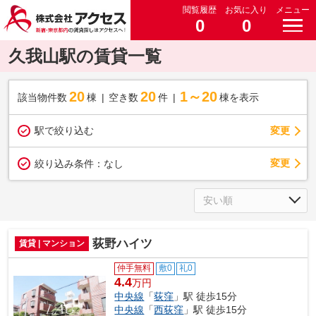
閲覧履歴
お気に入り
メニュー
0
0
久我山駅の賃貸一覧
20
20
1～20
該当物件数
棟
空き数
件
棟を表示
駅で絞り込む
変更
変更
絞り込み条件：
なし
荻野ハイツ
賃貸 | マンション
仲手無料
敷0
礼0
4.4
万円
中央線
「
荻窪
」駅 徒歩15分
中央線
「
西荻窪
」駅 徒歩15分