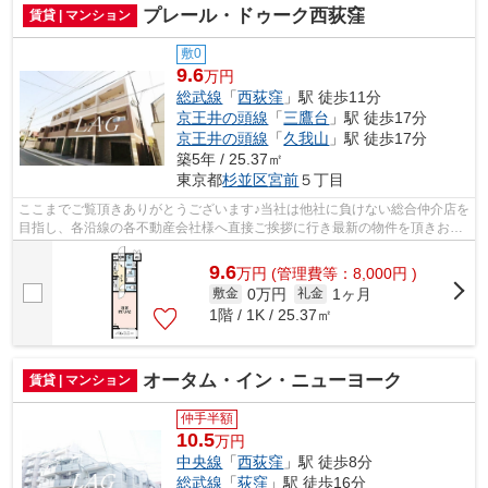
プレール・ドゥーク西荻窪
賃貸 | マンション
敷0
9.6
万円
総武線
「
西荻窪
」駅 徒歩11分
京王井の頭線
「
三鷹台
」駅 徒歩17分
京王井の頭線
「
久我山
」駅 徒歩17分
築5年 / 25.37㎡
東京都
杉並区
宮前
５丁目
ここまでご覧頂きありがとうございます♪当社は他社に負けない総合仲介店を
目指し、各沿線の各不動産会社様へ直接ご挨拶に行き最新の物件を頂きお客
様へ提供しております！最新の情報は...
9.6
万
円
(管理費等：8,000円 )
0万円
1ヶ月
敷金
礼金
1階 / 1K / 25.37㎡
オータム・イン・ニューヨーク
賃貸 | マンション
仲手半額
10.5
万円
中央線
「
西荻窪
」駅 徒歩8分
総武線
「
荻窪
」駅 徒歩16分