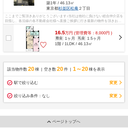
築1年 / 46.13㎡
東京都
杉並区
松庵
２丁目
ここまでご覧頂きありがとうございます♪当社は他社に負けない総合仲介店を
目指し、各沿線の各不動産会社様へ直接ご挨拶に行き最新の物件を頂きお客
様へ提供しております！最新の情報は...
16.5
万
円
(管理費等：8,000円 )
1ヶ月
1.5ヶ月
敷金
礼金
1階 / 1LDK / 46.13㎡
20
20
1～20
該当物件数
棟
空き数
件
棟を表示
駅で絞り込む
変更
変更
絞り込み条件：
なし
ページトップへ