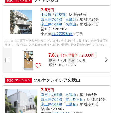
ラ・アンジュ
賃貸 | マンション
7.8
万円
中央線
「
西荻窪
」駅 徒歩6分
京王井の頭線
「
三鷹台
」駅 徒歩24分
京王井の頭線
「
久我山
」駅 徒歩23分
築18年 / 20.28㎡
東京都
杉並区
西荻南
２丁目
ここまでご覧頂きありがとうございます♪当社は他社に負けない総合仲介店を
目指し、各沿線の各不動産会社様へ直接ご挨拶に行き最新の物件を頂きお客
様へ提供しております！最新の情報は...
7.8
万
円
(管理費等：2,000円 )
1ヶ月
1ヶ月
敷金
礼金
1階 / 1K / 20.28㎡
ソルナクレイシア久我山
賃貸 | マンション
7.9
万円
京王井の頭線
「
久我山
」駅 徒歩6分
京王井の頭線
「
富士見ヶ丘
」駅 徒歩14分
京王井の頭線
「
三鷹台
」駅 徒歩19分
築5年 / 20.90㎡