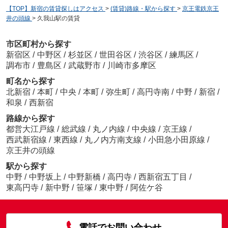
【TOP】新宿の賃貸探しはアクセス
>
(賃貸)路線・駅から探す
>
京王電鉄京王
井の頭線
>
久我山駅の賃貸
市区町村から探す
新宿区
/
中野区
/
杉並区
/
世田谷区
/
渋谷区
/
練馬区
/
調布市
/
豊島区
/
武蔵野市
/
川崎市多摩区
町名から探す
北新宿
/
本町
/
中央
/
本町
/
弥生町
/
高円寺南
/
中野
/
新宿
/
和泉
/
西新宿
路線から探す
都営大江戸線
/
総武線
/
丸ノ内線
/
中央線
/
京王線
/
西武新宿線
/
東西線
/
丸ノ内方南支線
/
小田急小田原線
/
京王井の頭線
駅から探す
中野
/
中野坂上
/
中野新橋
/
高円寺
/
西新宿五丁目
/
東高円寺
/
新中野
/
笹塚
/
東中野
/
阿佐ケ谷
電話でお問い合わせ