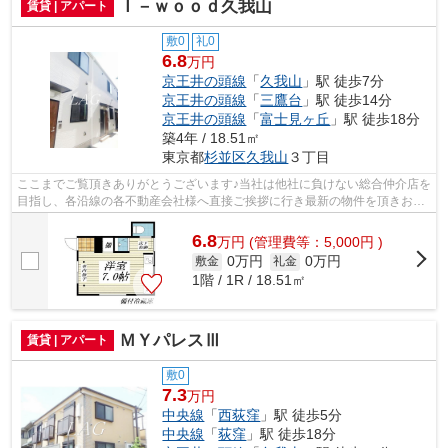
Ｉ－ｗｏｏｄ久我山
賃貸 | アパート
敷0
礼0
6.8
万円
京王井の頭線
「
久我山
」駅 徒歩7分
京王井の頭線
「
三鷹台
」駅 徒歩14分
京王井の頭線
「
富士見ヶ丘
」駅 徒歩18分
築4年 / 18.51㎡
東京都
杉並区
久我山
３丁目
ここまでご覧頂きありがとうございます♪当社は他社に負けない総合仲介店を
目指し、各沿線の各不動産会社様へ直接ご挨拶に行き最新の物件を頂きお客
様へ提供しております！最新の情報は...
6.8
万
円
(管理費等：5,000円 )
0万円
0万円
敷金
礼金
1階 / 1R / 18.51㎡
ＭＹパレスⅢ
賃貸 | アパート
敷0
7.3
万円
中央線
「
西荻窪
」駅 徒歩5分
中央線
「
荻窪
」駅 徒歩18分