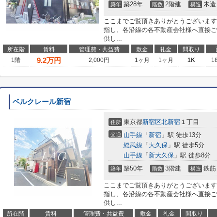
築28年
2階建
木造
築年
階数
構造
ここまでご覧頂きありがとうございます
指し、各沿線の各不動産会社様へ直接ご
供し...
所在階
賃料
管理費・共益費
敷金
礼金
間取り
9.2
万円
1階
2,000円
1ヶ月
1ヶ月
1K
1
ベルクレール新宿
東京都
新宿区
北新宿
１丁目
住所
交通
山手線
「
新宿
」駅 徒歩13分
総武線
「
大久保
」駅 徒歩5分
山手線
「
新大久保
」駅 徒歩8分
築50年
3階建
鉄筋
築年
階数
構造
ここまでご覧頂きありがとうございます
指し、各沿線の各不動産会社様へ直接ご
供し...
所在階
賃料
管理費・共益費
敷金
礼金
間取り