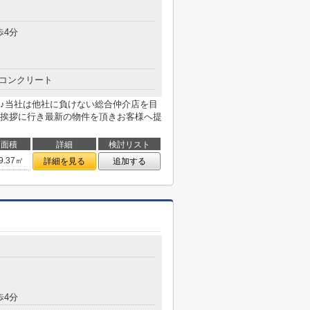
歩4分
コンクリート
♪当社は他社に負けない総合仲介店を目
挨拶に行き最新の物件を頂きお客様へ提
面積
詳細
検討リスト
9.37㎡
詳細を見る
追加する
歩4分