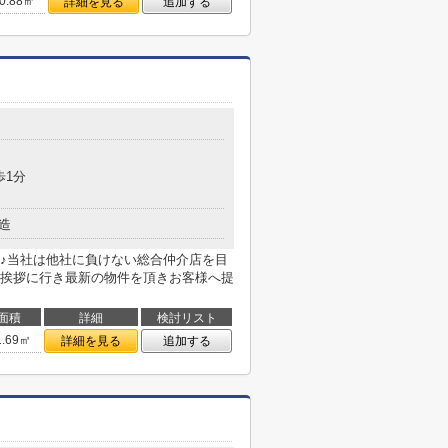
0.88㎡
詳細を見る
追加する
歩1分
造
♪当社は他社に負けない総合仲介店を目
挨拶に行き最新の物件を頂きお客様へ提
面積
詳細
検討リスト
1.69㎡
詳細を見る
追加する