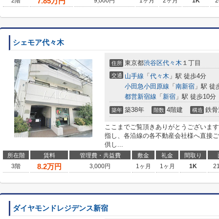
7.85
万円
2階
9,000円
1ヶ月
2ヶ月
1K
2
シェモア代々木
東京都
渋谷区
代々木
１丁目
住所
交通
山手線
「
代々木
」駅 徒歩4分
小田急小田原線
「
南新宿
」駅 徒
都営新宿線
「
新宿
」駅 徒歩10分
築38年
4階建
鉄骨
築年
階数
構造
ここまでご覧頂きありがとうございます
指し、各沿線の各不動産会社様へ直接ご
供し...
所在階
賃料
管理費・共益費
敷金
礼金
間取り
8.2
万円
3階
3,000円
1ヶ月
1ヶ月
1K
2
ダイヤモンドレジデンス新宿