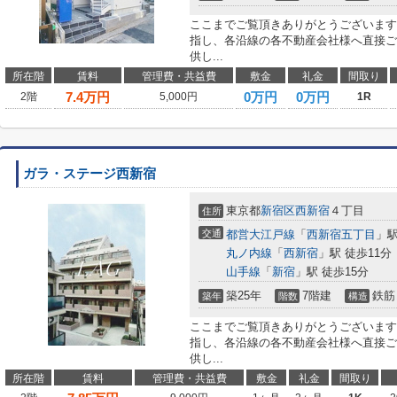
ここまでご覧頂きありがとうございます
指し、各沿線の各不動産会社様へ直接ご
供し...
所在階
賃料
管理費・共益費
敷金
礼金
間取り
7.4
万円
0万円
0万円
2階
5,000円
1R
ガラ・ステージ西新宿
東京都
新宿区
西新宿
４丁目
住所
交通
都営大江戸線
「
西新宿五丁目
」駅
丸ノ内線
「
西新宿
」駅 徒歩11分
山手線
「
新宿
」駅 徒歩15分
築25年
7階建
鉄筋
築年
階数
構造
ここまでご覧頂きありがとうございます
指し、各沿線の各不動産会社様へ直接ご
供し...
所在階
賃料
管理費・共益費
敷金
礼金
間取り