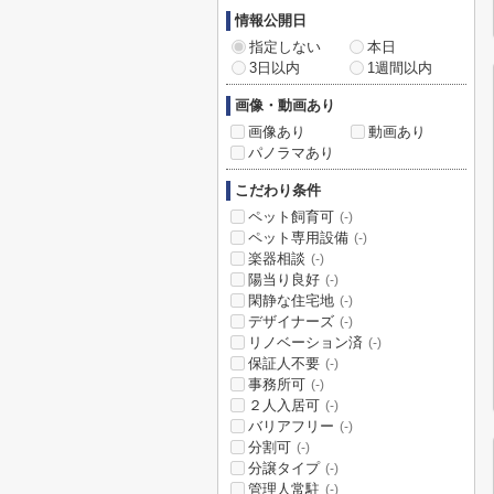
情報公開日
指定しない
本日
3日以内
1週間以内
画像・動画あり
画像あり
動画あり
パノラマあり
こだわり条件
ペット飼育可
(-)
ペット専用設備
(-)
楽器相談
(-)
陽当り良好
(-)
閑静な住宅地
(-)
デザイナーズ
(-)
リノベーション済
(-)
保証人不要
(-)
事務所可
(-)
２人入居可
(-)
バリアフリー
(-)
分割可
(-)
分譲タイプ
(-)
管理人常駐
(-)