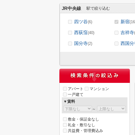
JR中央線
駅で絞り込む
四ツ谷
新宿
(6)
(16
西荻窪
吉祥寺
(40)
国分寺
西国分
(2)
アパート
マンション
一戸建て
▼賃料
～
敷金・保証金なし
礼金・敷引なし
共益費・管理費込み