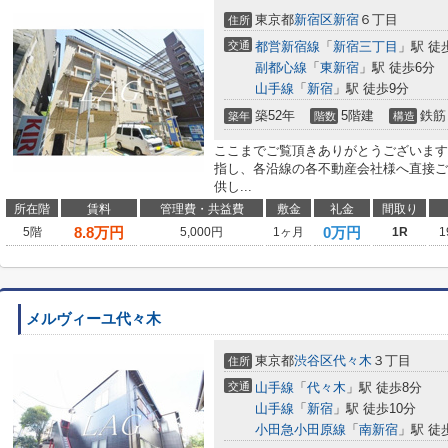
東京都
新宿区
新宿
６丁目
住所
交通
都営新宿線
「
新宿三丁目
」駅 徒
副都心線
「
東新宿
」駅 徒歩6分
山手線
「
新宿
」駅 徒歩9分
築52年
5階建
鉄筋
築年
階数
構造
ここまでご覧頂きありがとうございます
指し、各沿線の各不動産会社様へ直接ご
供し...
所在階
賃料
管理費・共益費
敷金
礼金
間取り
8.8
万円
0万円
5階
5,000円
1ヶ月
1R
1
メルヴィーユ代々木
東京都
渋谷区
代々木
３丁目
住所
交通
山手線
「
代々木
」駅 徒歩8分
山手線
「
新宿
」駅 徒歩10分
小田急小田原線
「
南新宿
」駅 徒