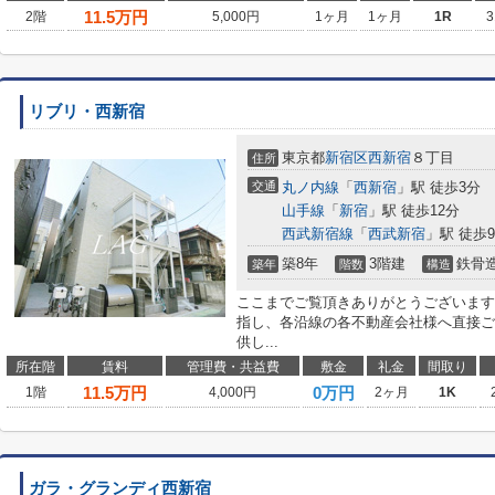
11.5
万円
2階
5,000円
1ヶ月
1ヶ月
1R
3
リブリ・西新宿
東京都
新宿区
西新宿
８丁目
住所
交通
丸ノ内線
「
西新宿
」駅 徒歩3分
山手線
「
新宿
」駅 徒歩12分
西武新宿線
「
西武新宿
」駅 徒歩
築8年
3階建
鉄骨
築年
階数
構造
ここまでご覧頂きありがとうございます
指し、各沿線の各不動産会社様へ直接ご
供し...
所在階
賃料
管理費・共益費
敷金
礼金
間取り
11.5
万円
0万円
1階
4,000円
2ヶ月
1K
ガラ・グランディ西新宿