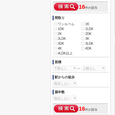
16
件が該当
間取り
ワンルーム
1K
1DK
1LDK
2K
2DK
2LDK
3K
3DK
3LDK
4K
4DK
4LDK以上
面積
～
駅からの徒歩
築年数
16
件が該当