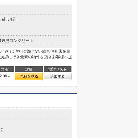
 徒歩4分
骨鉄筋コンクリート
♪当社は他社に負けない総合仲介店を目
挨拶に行き最新の物件を頂きお客様へ提
面積
詳細
検討リスト
2.98㎡
詳細を見る
追加する
2分