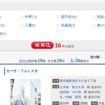
中野
高円寺
阿佐
)
(72)
(60)
三鷹
武蔵境
東小
(14)
(5)
(3)
寺
(2)
16
件が該当
並び順：
16
16
1-16
該当公開件数
棟 空き数
件
棟表示
カーサ・フォレスタ
東京都
新宿区
大久保
２丁目
住所
交通
山手線
「
新大久保
」駅 徒歩5分
総武線
「
大久保
」駅 徒歩10分
丸ノ内線
「
新宿
」駅 徒歩15分
築10年
2階建
木造
築年
階数
構造