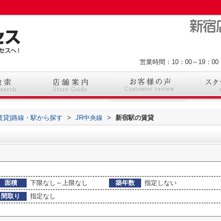
営業時間：10：00～19：
(賃貸)路線・駅から探す
>
JR中央線
>
新宿駅の賃貸
面積
下限なし～上限なし
築年数
指定しない
間取り
指定なし