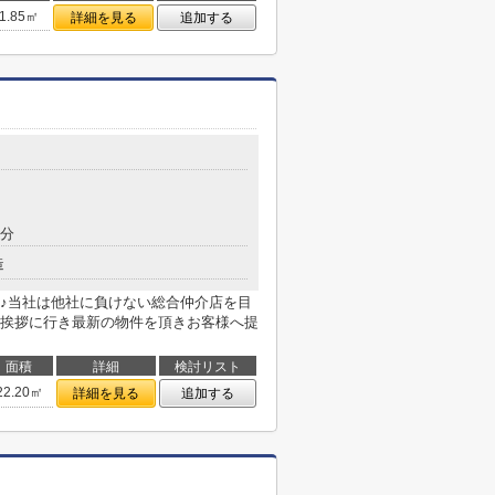
1.85㎡
詳細を見る
追加する
9分
造
♪当社は他社に負けない総合仲介店を目
挨拶に行き最新の物件を頂きお客様へ提
面積
詳細
検討リスト
22.20㎡
詳細を見る
追加する