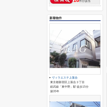
16
件が該当
新着物件
ヴィラエステ上落合
東京都新宿区上落合３丁目
総武線「東中野」駅 徒歩15分
築35年