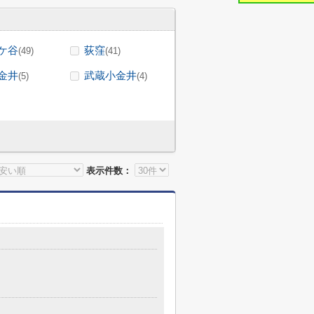
ケ谷
荻窪
(49)
(41)
金井
武蔵小金井
(5)
(4)
表示件数：