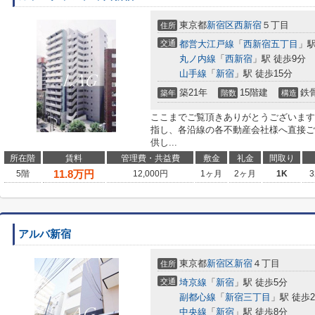
東京都
新宿区
西新宿
５丁目
住所
交通
都営大江戸線
「
西新宿五丁目
」駅
丸ノ内線
「
西新宿
」駅 徒歩9分
山手線
「
新宿
」駅 徒歩15分
築21年
15階建
鉄
築年
階数
構造
ここまでご覧頂きありがとうございます
指し、各沿線の各不動産会社様へ直接ご
供し...
所在階
賃料
管理費・共益費
敷金
礼金
間取り
11.8
万円
5階
12,000円
1ヶ月
2ヶ月
1K
3
アルバ新宿
東京都
新宿区
新宿
４丁目
住所
交通
埼京線
「
新宿
」駅 徒歩5分
副都心線
「
新宿三丁目
」駅 徒歩
中央線
「
新宿
」駅 徒歩8分